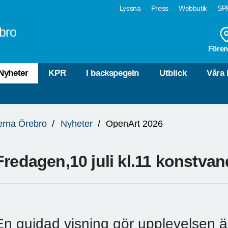
Lyssna
Press
Webbutik
SPF
bro
Fören
Nyheter
KPR
I backspegeln
Utblick
Våra 
erna Örebro
Nyheter
OpenArt 2026
Fredagen,10 juli kl.11 konstva
En guidad visning gör upplevelsen ä