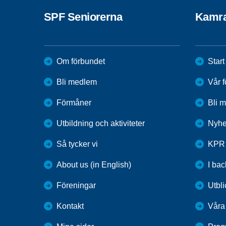
SPF Seniorerna
Kamra
Om förbundet
Start
Bli medlem
Vår 
Förmåner
Bli 
Utbildning och aktiviteter
Nyhe
Så tycker vi
KPR
About us (in English)
I ba
Föreningar
Utbli
Kontakt
Våra