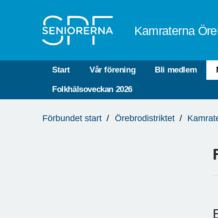
Till övergripande innehåll
Kamraterna Öre
Start
Vår förening
Bli medlem
Folkhälsoveckan 2026
Du
Förbundet start
Örebrodistriktet
Kamrat
är
här: