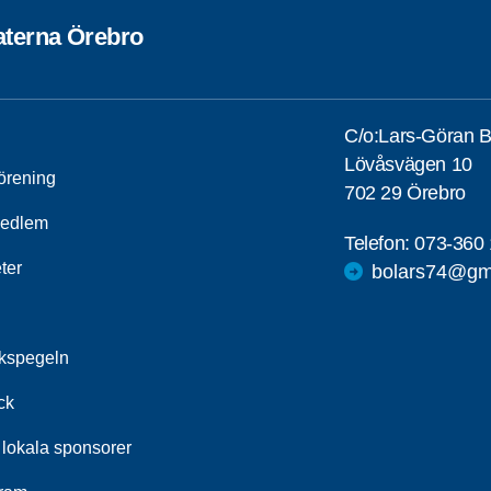
terna Örebro
C/o:Lars-Göran 
Lövåsvägen 10
förening
702 29 Örebro
medlem
Telefon:
073-360 
ter
bolars74@gm
ckspegeln
ck
 lokala sponsorer