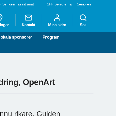
 Seniorernas intranät
SPF Seniorerna
Senioren
ingar
Kontakt
Mina sidor
Sök
lokala sponsorer
Program
ndring, OpenArt
nnu rikare. Guiden