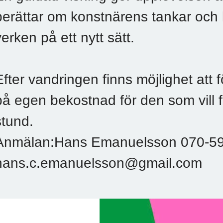
berättar om konstnärens tankar och h
verken på ett nytt sätt.
Efter vandringen finns möjlighet att 
på egen bekostnad för den som vill 
stund.
Anmälan:Hans Emanuelsson 070‑59
hans.c.emanuelsson@gmail.com