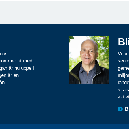
Bl
rnas
Vi är
 kommer ut med
senio
gan är nu uppe i
geme
gen är en
miljo
ån.
lande
skapa
aktiv
B