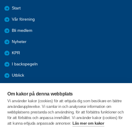
Start
Vår förening
Bli medlem
Nyheter
KPR
I backspegeln
Utblick
Våra lokala sponsorer
Om kakor på denna webbplats
Program
Vi använder kakor (cookies) för att erbjuda dig som besökare en bättre
användarupplevelse. Vi samlar in och analyserar information om
Folkhälsoveckan 2026
webbplatsens prestanda och användning, för att förbättra funktioner och
för att förbättra och anpassa innehållet. Vi använder kakor (cookies) för
att kunna erbjuda anpassade annonser.
Läs mer om kakor
C/o:Lars-Göran Bergman