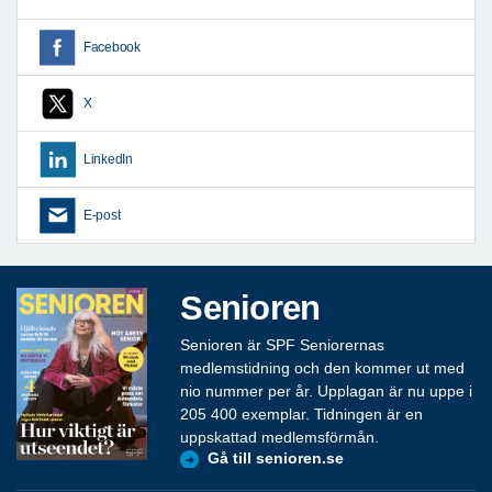
Facebook
X
LinkedIn
E-post
Senioren
Senioren är SPF Seniorernas
medlemstidning och den kommer ut med
nio nummer per år. Upplagan är nu uppe i
205 400 exemplar. Tidningen är en
uppskattad medlemsförmån.
Gå till senioren.se