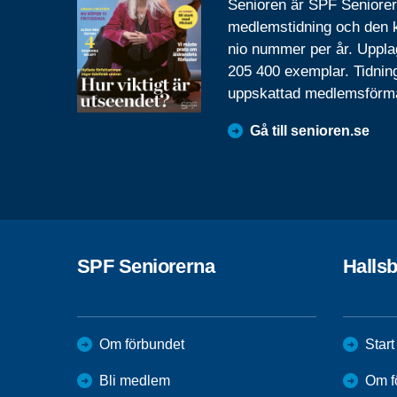
Senioren är SPF Seniore
medlemstidning och den
nio nummer per år. Uppla
205 400 exemplar. Tidnin
uppskattad medlemsförm
Gå till senioren.se
SPF Seniorerna
Halls
Om förbundet
Start
Bli medlem
Om f