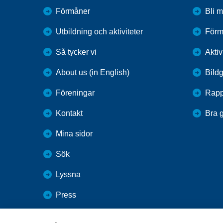
Förmåner
Bli 
Utbildning och aktiviteter
Förm
Så tycker vi
Aktiv
About us (in English)
Bildg
Föreningar
Rapp
Kontakt
Bra 
Mina sidor
Sök
Lyssna
Press
Webbutik