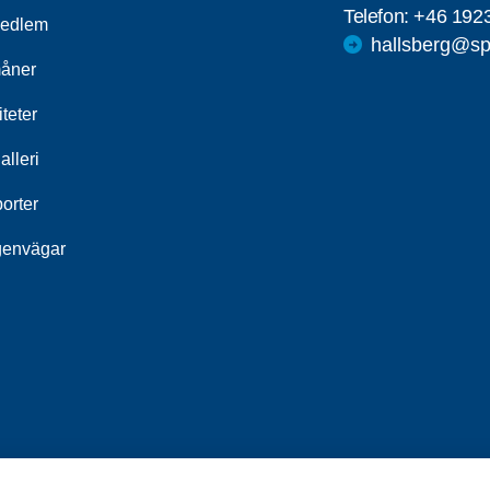
Telefon:
+46 192
medlem
hallsberg@sp
åner
iteter
alleri
orter
genvägar