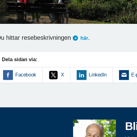
u hittar resebeskrivningen
.
här
Dela sidan via:
Facebook
X
LinkedIn
E-
Bl