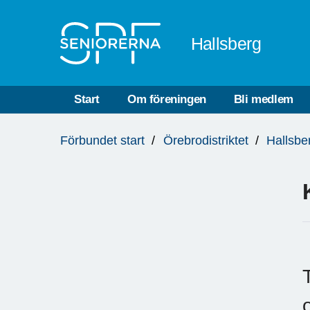
Till övergripande innehåll
Hallsberg
Start
Om föreningen
Bli medlem
Du
Förbundet start
Örebrodistriktet
Hallsbe
är
här: