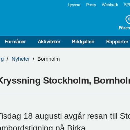
Lyssna
Press
Webbutik
SPF
Fören
Förmåner
Aktiviteter
Bildgalleri
Rapporter
rg
Nyheter
Bornholm
Kryssning Stockholm, Bornhol
Tisdag 18 augusti avgår resan till S
ombordstigning på Birka