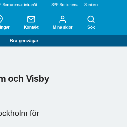
 Seniorernas intranät
SPF Seniorerna
Senioren
ingar
Kontakt
Mina sidor
Sök
Bra genvägar
m och Visby
tockholm för