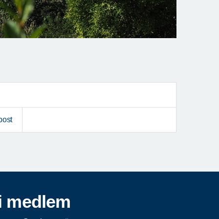
post
i medlem