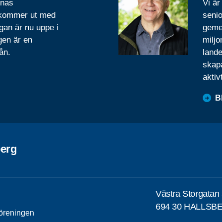
rnas
Vi är
 kommer ut med
senio
gan är nu uppe i
geme
gen är en
miljo
ån.
lande
skapa
aktiv
B
berg
Västra Storgatan
694 30 HALLSB
öreningen