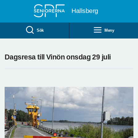
Till övergripande innehåll
Hallsberg
Sök
Meny
Dagsresa till Vinön onsdag 29 juli