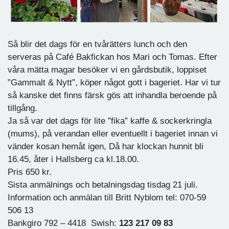
Så blir det dags för en tvårätters lunch och den
serveras på Café Bakfickan hos Mari och Tomas. Efter
våra mätta magar besöker vi en gårdsbutik, loppiset
”Gammalt & Nytt”, köper något gott i bageriet. Har vi tur
så kanske det finns färsk gös att inhandla beroende på
tillgång.
Ja så var det dags för lite ”fika” kaffe & sockerkringla
(mums), på verandan eller eventuellt i bageriet innan vi
vänder kosan hemåt igen, Då har klockan hunnit bli
16.45, åter i Hallsberg ca kl.18.00.
Pris 650 kr.
Sista anmälnings och betalningsdag tisdag 21 juli.
Information och anmälan till Britt Nyblom tel: 070-59
506 13
Bankgiro 792 – 4418 Swish:
123 217 09 83