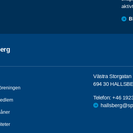
aktiv
B
berg
Västra Storgatan
694 30 HALLSB
öreningen
Telefon:
+46 192
medlem
hallsberg@sp
åner
iteter