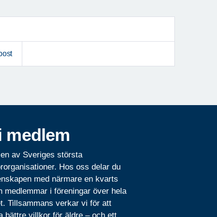
post
i medlem
 en av Sveriges största
rorganisationer. Hos oss delar du
nskapen med närmare en kvarts
n medlemmar i föreningar över hela
t. Tillsammans verkar vi för att
 bättre villkor för äldre – och ett