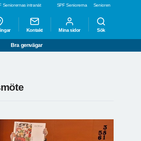
 Seniorernas intranät
SPF Seniorerna
Senioren
ingar
Kontakt
Mina sidor
Sök
Bra genvägar
smöte