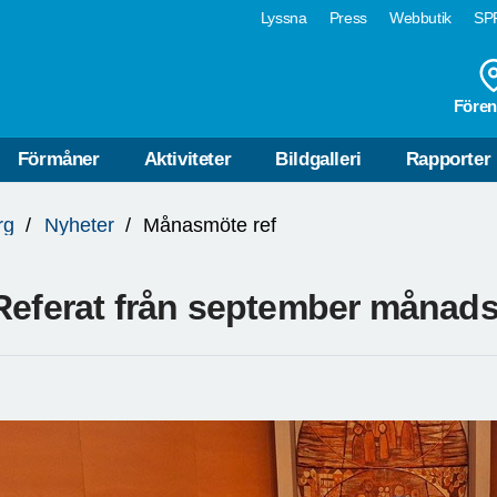
Lyssna
Press
Webbutik
SPF
Fören
Förmåner
Aktiviteter
Bildgalleri
Rapporter
rg
Nyheter
Månasmöte ref
Referat från september månad