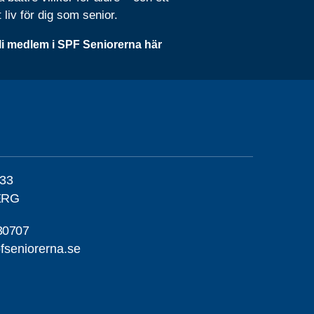
t liv för dig som senior.
li medlem i SPF Seniorerna här
 33
ERG
30707
fseniorerna.se