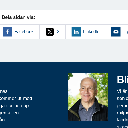
Dela sidan via:
Facebook
X
LinkedIn
E-
Bl
rnas
Vi är
 kommer ut med
senio
gan är nu uppe i
geme
gen är en
miljo
ån.
lande
skapa