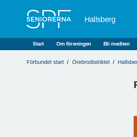
Till övergripande innehåll
Hallsberg
Start
Om föreningen
Bli medlem
Du
Förbundet start
Örebrodistriktet
Hallsbe
är
här: