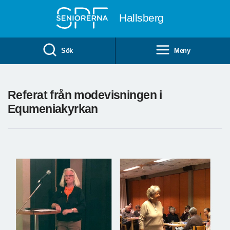
Till övergripande innehåll
Hallsberg
Sök
Meny
Referat från modevisningen i
Equmeniakyrkan