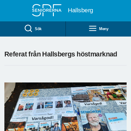
Till övergripande innehåll
Hallsberg
Sök
Meny
Referat från Hallsbergs höstmarknad