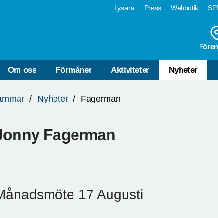
Lyssna
Press
Webbutik
SPF
Fören
Om oss
Förmåner
Aktiviteter
Nyheter
ammar
Nyheter
Fagerman
Jonny Fagerman
Månadsmöte 17 Augusti