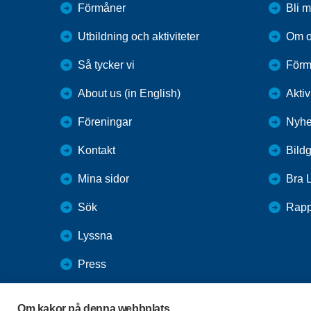
Förmåner
Bli 
Utbildning och aktiviteter
Om o
Så tycker vi
Förm
About us (in English)
Aktiv
Föreningar
Nyhe
Kontakt
Bildg
Mina sidor
Bra 
Sök
Rapp
Lyssna
Press
Webbutik
Om kakor på denna webbplats