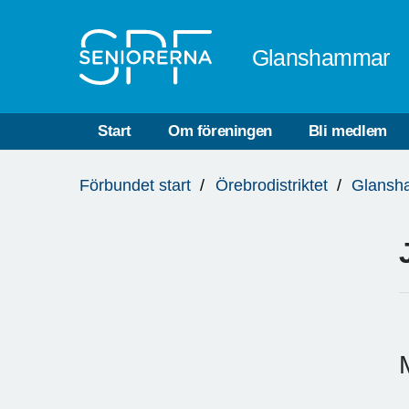
Till övergripande innehåll
Glanshammar
Start
Om föreningen
Bli medlem
Du
Förbundet start
Örebrodistriktet
Glansh
är
här: