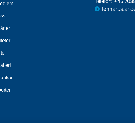
Telefon:
+46 703
medlem
lennart.s.an
ss
åner
iteter
ter
alleri
Länkar
orter