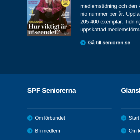
medlemstidning och den
nio nummer per år. Uppla
205 400 exemplar. Tidnin
uppskattad medlemsförm
Gå till senioren.se
SPF Seniorerna
Glan
Om förbundet
Start
Bli medlem
Om f