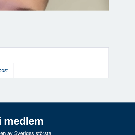
post
i medlem
 en av Sveriges största