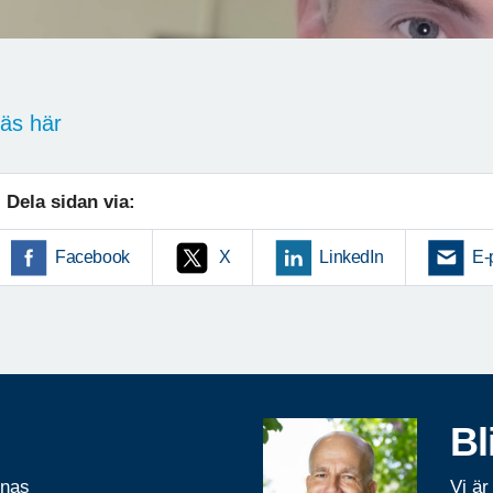
äs här
Dela sidan via:
Facebook
X
LinkedIn
E-
Bl
rnas
Vi är