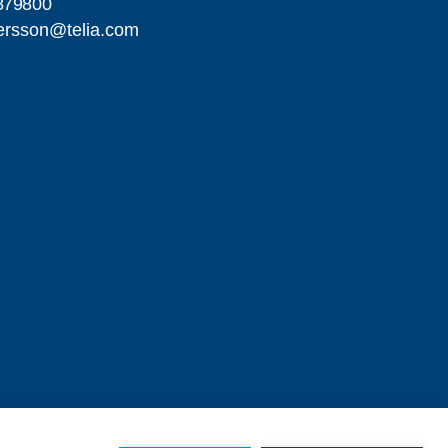
879800
dersson@telia.com