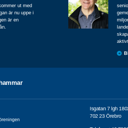
 kommer ut med
senio
gan är nu uppe i
geme
gen är en
miljo
ån.
lande
skapa
aktiv
B
shammar
Isgatan 7 lgh 180
702 23 Örebro
öreningen