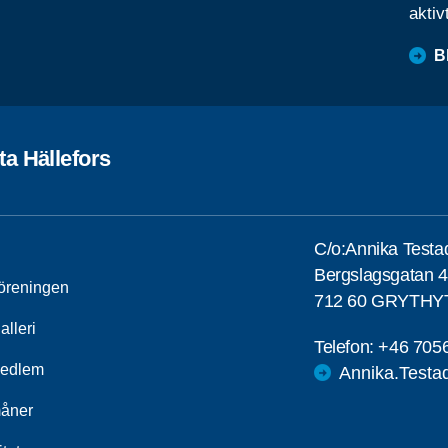
aktiv
B
a Hällefors
C/o:Annika Testa
Bergslagsgatan 
öreningen
712 60 GRYTHY
alleri
Telefon:
+46 705
medlem
Annika.Testa
åner