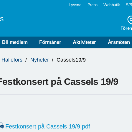
Lyssna
Press
Webbutik
SPF
rs
Fören
Bli medlem
Förmåner
Aktiviteter
Årsmöten
 Hällefors
Nyheter
Cassels19/9
Festkonsert på Cassels 19/9
Festkonsert på Cassels 19/9.pdf