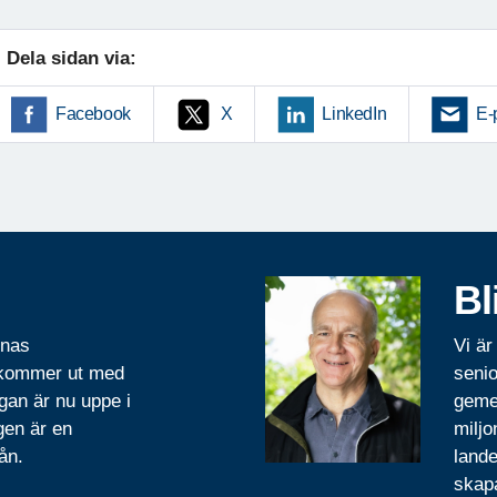
Dela sidan via:
Facebook
X
LinkedIn
E-
Bl
rnas
Vi är
 kommer ut med
senio
gan är nu uppe i
geme
gen är en
miljo
ån.
lande
skapa