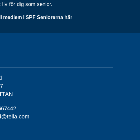
t liv för dig som senior.
li medlem i SPF Seniorerna här
d
47
TTAN
667442
d@telia.com