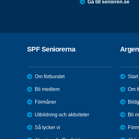
Gå till senioren.se
SPF Seniorerna
Argent
Om förbundet
Start
Bli medlem
Om f
Förmåner
Bildg
Utbildning och aktiviteter
Bli 
Så tycker vi
Förm