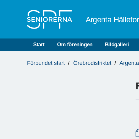
Till övergripande innehåll
Argenta Hällefo
Start
Om föreningen
Bildgalleri
Du
Förbundet start
Örebrodistriktet
Argenta
är
här: