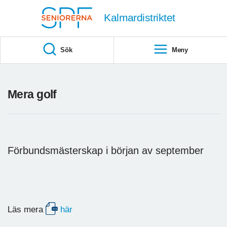
Till övergripande innehåll
Kalmardistriktet
Sök
Meny
Mera golf
Förbundsmästerskap i början av september
Läs mera
här