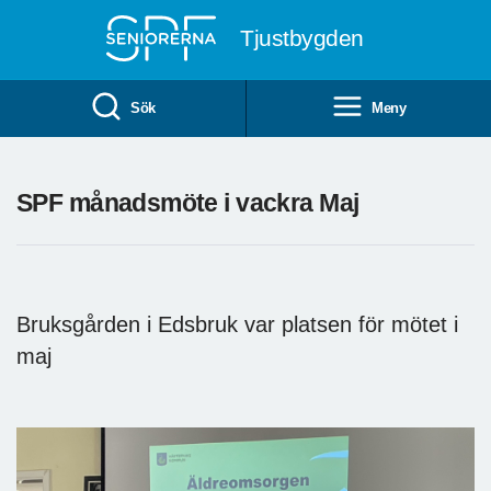
Till övergripande innehåll
Tjustbygden
Sök
Meny
SPF månadsmöte i vackra Maj
Bruksgården i Edsbruk var platsen för mötet i
maj