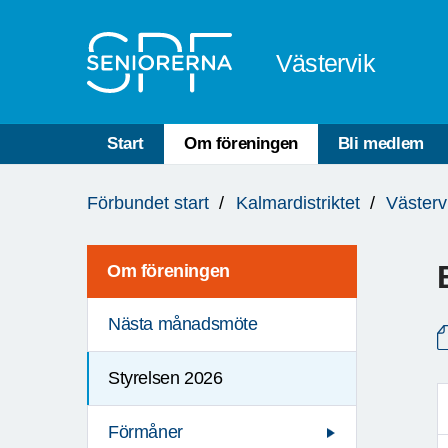
Till övergripande innehåll
Västervik
Start
Om föreningen
Bli medlem
Du
Förbundet start
Kalmardistriktet
Västerv
är
här:
Om föreningen
Nästa månadsmöte
Styrelsen 2026
Förmåner