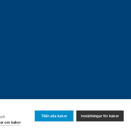
Tillåt alla kakor
Inställningar för kakor
 och
er om kakor