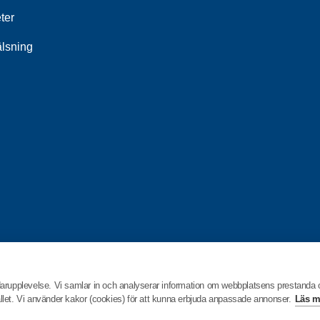
ter
älsning
darupplevelse. Vi samlar in och analyserar information om webbplatsens prestanda
hållet. Vi använder kakor (cookies) för att kunna erbjuda anpassade annonser.
Läs m