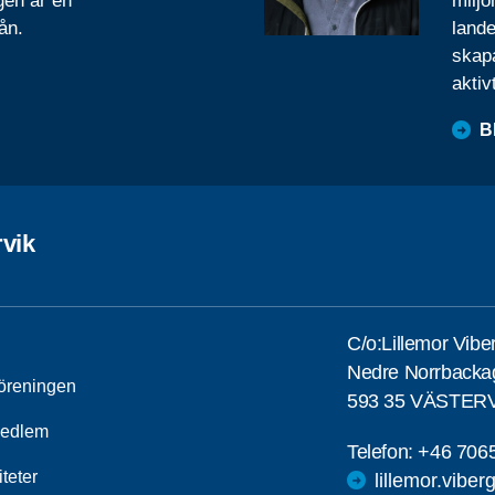
gen är en
miljo
ån.
lande
skapa
aktiv
B
rvik
C/o:Lillemor Vibe
Nedre Norrbackag
öreningen
593 35 VÄSTER
medlem
Telefon:
+46 706
iteter
lillemor.vib