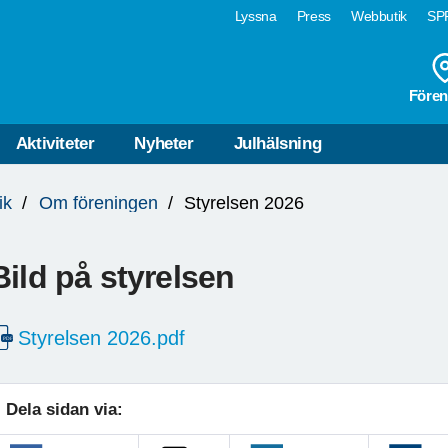
Lyssna
Press
Webbutik
SPF
Fören
Aktiviteter
Nyheter
Julhälsning
ik
Om föreningen
Styrelsen 2026
Bild på styrelsen
Styrelsen 2026.pdf
Dela sidan via: