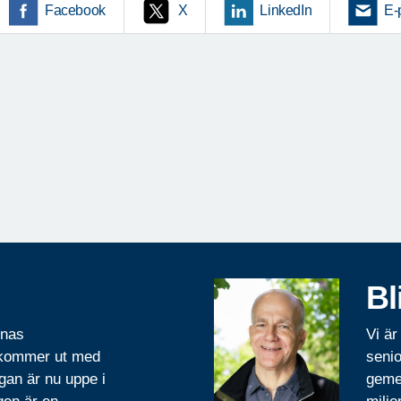
Facebook
X
LinkedIn
E-
Bl
rnas
Vi är
 kommer ut med
senio
gan är nu uppe i
geme