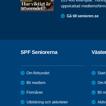
205 400 exemplar. Tidnin
uppskattad medlemsförm
Gå till senioren.se
SPF Seniorerna
Väste
Om förbundet
Start
Bli medlem
Om f
Förmåner
Bli 
Utbildning och aktiviteter
Aktiv