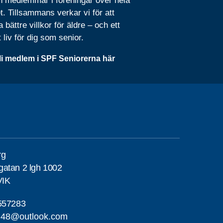
n medlemmar i föreningar över hela
t. Tillsammans verkar vi för att
 bättre villkor för äldre – och ett
t liv för dig som senior.
li medlem i SPF Seniorerna här
rg
atan 2 lgh 1002
VIK
557283
erg48@outlook.com