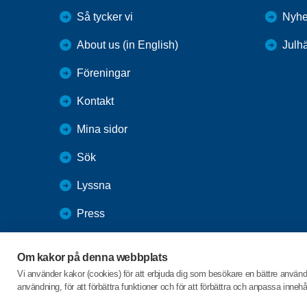
Så tycker vi
Nyhe
About us (in English)
Julh
Föreningar
Kontakt
Mina sidor
Sök
Lyssna
Press
Webbutik
Om kakor på denna webbplats
SPF Seniorernas intranät
Vi använder kakor (cookies) för att erbjuda dig som besökare en bättre använ
användning, för att förbättra funktioner och för att förbättra och anpassa inne