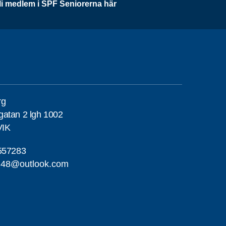
li medlem i SPF Seniorerna här
rg
atan 2 lgh 1002
VIK
557283
erg48@outlook.com