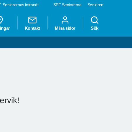
 Seniorernas intranät
SPF Seniorerna
Senioren
ingar
Kontakt
Mina sidor
Sök
ervik!