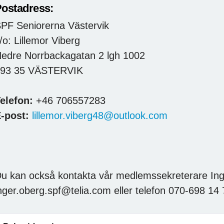
ostadress:
PF Seniorerna Västervik
/o: Lillemor Viberg
edre Norrbackagatan 2 lgh 1002
593 35 VÄSTERVIK
elefon:
+46 706557283
-post:
lillemor.viberg48@outlook.com
u kan också kontakta vår medlemssekreterare Ing
nger.oberg.spf@telia.com eller telefon 070-698 14 