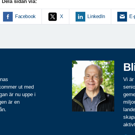
Dela sidan via:
Facebook
X
LinkedIn
E-
Bl
rnas
Vi är
 kommer ut med
senio
gan är nu uppe i
geme
gen är en
miljo
ån.
lande
skapa
aktiv