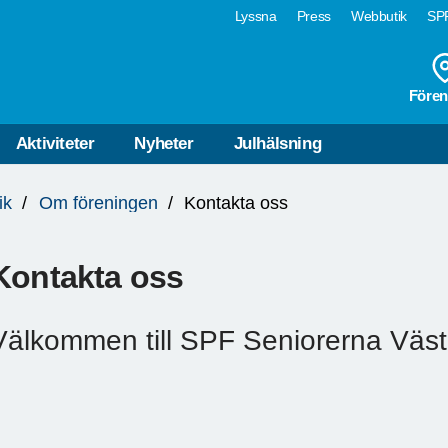
Lyssna
Press
Webbutik
SPF
Fören
Aktiviteter
Nyheter
Julhälsning
ik
Om föreningen
Kontakta oss
Kontakta oss
Välkommen till SPF Seniorerna Väst