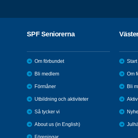
SPF Seniorerna
Väste
Om förbundet
Start
Bli medlem
Om f
Förmåner
Bli 
Utbildning och aktiviteter
Aktiv
Så tycker vi
Nyhe
About us (in English)
Julh
Föreningar