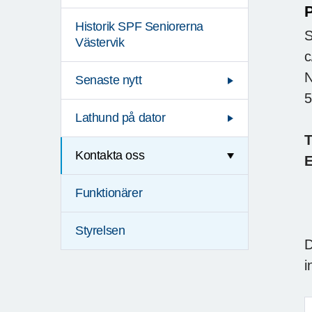
P
Historik SPF Seniorerna
S
Västervik
c
N
Senaste nytt
Lathund på dator
T
Kontakta oss
E
Funktionärer
Styrelsen
D
i