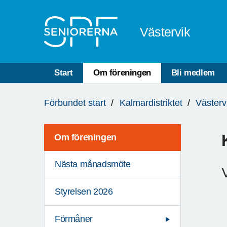
Till övergripande innehåll
Västervik
Start
Om föreningen
Bli medlem
Du
Förbundet start
Kalmardistriktet
Västerv
är
här:
Om föreningen
Nästa månadsmöte
Styrelsen 2026
Förmåner