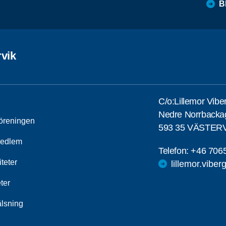
B
rvik
C/o:Lillemor Vibe
Nedre Norrbackag
öreningen
593 35 VÄSTER
medlem
Telefon:
+46 706
iteter
lillemor.vib
ter
älsning