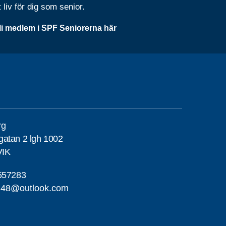
t liv för dig som senior.
li medlem i SPF Seniorerna här
rg
atan 2 lgh 1002
VIK
557283
erg48@outlook.com