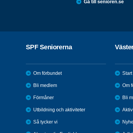
Gå till senioren.se
SPF Seniorerna
Väste
Om förbundet
Start
Bli medlem
Om f
Förmåner
Bli 
Utbildning och aktiviteter
Aktiv
Så tycker vi
Nyhe