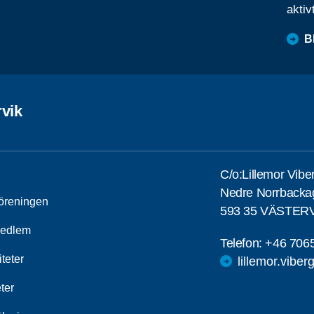
aktiv
B
rvik
C/o:Lillemor Vibe
Nedre Norrbackag
öreningen
593 35 VÄSTER
medlem
Telefon:
+46 706
iteter
lillemor.vib
ter