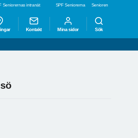
 Seniorernas intranät
SPF Seniorerna
Senioren
ingar
Kontakt
Mina sidor
Sök
nsö