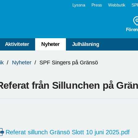
Lyssna
Press
Webbutik
SPF
Fören
Aktiviteter
Nyheter
Julhälsning
ik
Nyheter
SPF Singers på Gränsö
Referat från Sillunchen på Grä
Referat sillunch Gränsö Slott 10 juni 2025.pdf