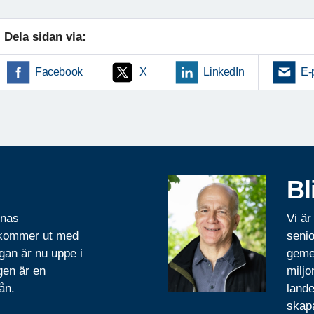
Dela sidan via:
Facebook
X
LinkedIn
E-
Bl
rnas
Vi är
 kommer ut med
senio
gan är nu uppe i
geme
gen är en
miljo
ån.
lande
skapa