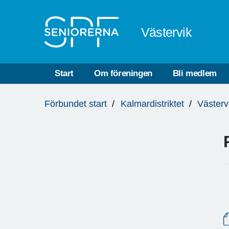
Till övergripande innehåll
Västervik
Start
Om föreningen
Bli medlem
Du
Förbundet start
Kalmardistriktet
Västerv
är
här: