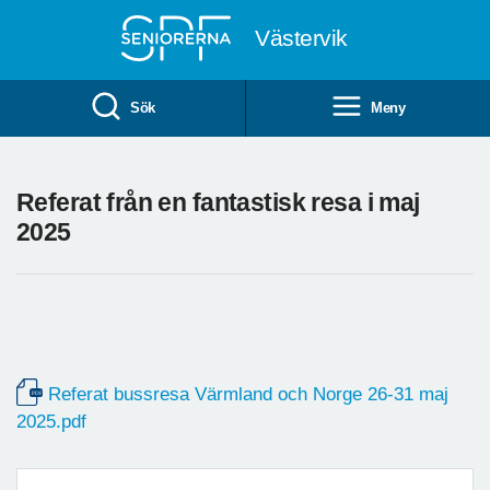
Till övergripande innehåll
Västervik
Sök
Meny
Referat från en fantastisk resa i maj
2025
Referat bussresa Värmland och Norge 26-31 maj
2025.pdf