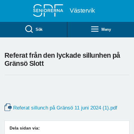
Till övergripande innehåll
Västervik
Sök
Meny
Referat från den lyckade sillunhen på
Gränsö Slott
Referat sillunch på Gränsö 11 juni 2024 (1).pdf
Dela sidan via: