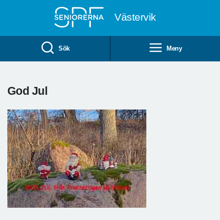
Till övergripande innehåll
Västervik
Sök
Meny
God Jul