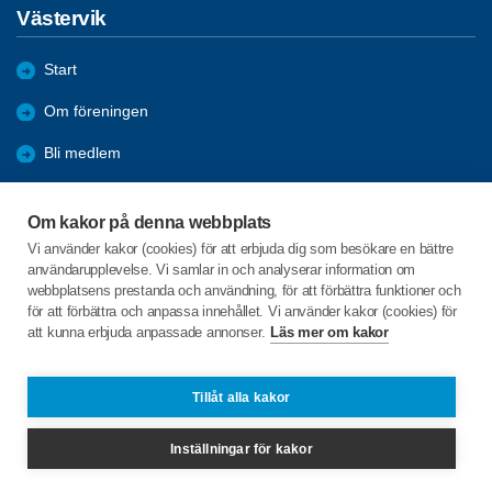
Västervik
Start
Om föreningen
Bli medlem
Aktiviteter
Om kakor på denna webbplats
Nyheter
Vi använder kakor (cookies) för att erbjuda dig som besökare en bättre
användarupplevelse. Vi samlar in och analyserar information om
Julhälsning
webbplatsens prestanda och användning, för att förbättra funktioner och
för att förbättra och anpassa innehållet. Vi använder kakor (cookies) för
att kunna erbjuda anpassade annonser.
Läs mer om kakor
C/o:Lillemor Viberg
Nedre Norrbackagatan 2 lgh 1002
593 35 VÄSTERVIK
Tillåt alla kakor
Telefon:
+46 706557283
Inställningar för kakor
lillemor.viberg48@outlook.com