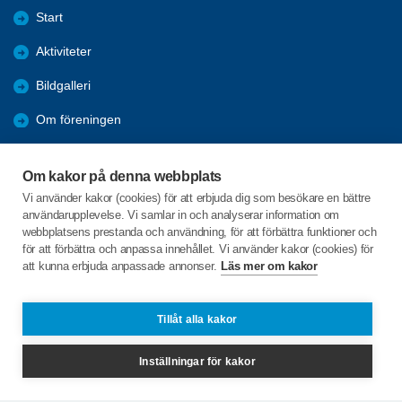
Start
Aktiviteter
Bildgalleri
Om föreningen
Förmåner
Om kakor på denna webbplats
Bli medlem
Vi använder kakor (cookies) för att erbjuda dig som besökare en bättre
användarupplevelse. Vi samlar in och analyserar information om
Nyheter
webbplatsens prestanda och användning, för att förbättra funktioner och
för att förbättra och anpassa innehållet. Vi använder kakor (cookies) för
att kunna erbjuda anpassade annonser.
Läs mer om kakor
C/o:Marie Nielsén
Duvgatan 2
385 32 TORSÅS
Tillåt alla kakor
Telefon:
0486-41040, 0723-728912
Inställningar för kakor
torsas@spfseniorerna.se