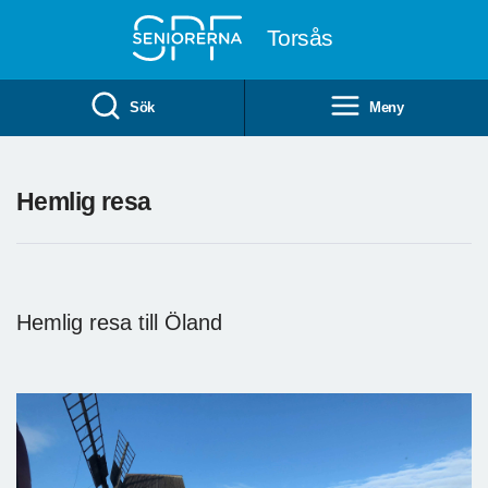
Till övergripande innehåll
Torsås
Sök
Meny
Hemlig resa
Hemlig resa till Öland