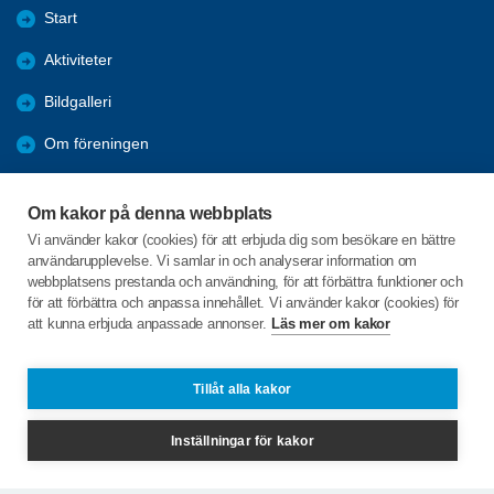
Start
Aktiviteter
Bildgalleri
Om föreningen
Förmåner
Om kakor på denna webbplats
Bli medlem
Vi använder kakor (cookies) för att erbjuda dig som besökare en bättre
användarupplevelse. Vi samlar in och analyserar information om
Nyheter
webbplatsens prestanda och användning, för att förbättra funktioner och
för att förbättra och anpassa innehållet. Vi använder kakor (cookies) för
att kunna erbjuda anpassade annonser.
Läs mer om kakor
C/o:Marie Nielsén
Duvgatan 2
385 32 TORSÅS
Tillåt alla kakor
Telefon:
0486-41040, 0723-728912
Inställningar för kakor
torsas@spfseniorerna.se