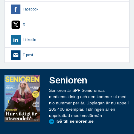
Facebook
X
LinkedIn
E-post
Senioren
Senioren är SPF Seniorernas
medlemstidning och den kommer ut med
nio nummer per år. Upplagan är nu uppe i
205 400 exemplar. Tidningen är en
uppskattad medlemsförmån.
Gå till senioren.se