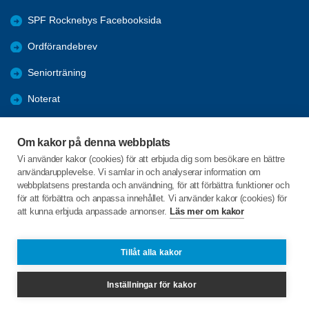
SPF Rocknebys Facebooksida
Ordförandebrev
Seniorträning
Noterat
Nyheter
Om kakor på denna webbplats
Årsmöte 2026
Vi använder kakor (cookies) för att erbjuda dig som besökare en bättre
användarupplevelse. Vi samlar in och analyserar information om
Program 2026
webbplatsens prestanda och användning, för att förbättra funktioner och
för att förbättra och anpassa innehållet. Vi använder kakor (cookies) för
att kunna erbjuda anpassade annonser.
Läs mer om kakor
C/o:Asta Daléen
Ryssbylundsvägen 9C
395 93 ROCKNEBY
Tillåt alla kakor
Telefon:
073-694 73 99
Inställningar för kakor
asta.daleen.1@gmail.com