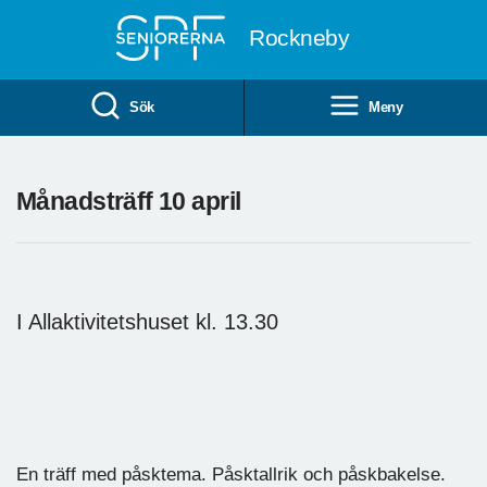
Till övergripande innehåll
Rockneby
Sök
Meny
Månadsträff 10 april
I Allaktivitetshuset kl. 13.30
En träff med påsktema. Påsktallrik och påskbakelse.