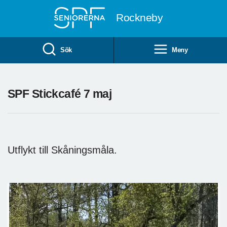
Till övergripande innehåll
Rockneby
Sök
Meny
SPF Stickcafé 7 maj
Utflykt till Skåningsmåla.