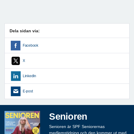
Dela sidan via:
Facebook
X
LinkedIn
E-post
Senioren
Senioren är SPF Seniorernas
medlemstidning och den kommer ut med