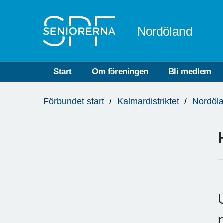
Till övergripande innehåll
Nordöland
Start
Om föreningen
Bli medlem
Du
Förbundet start
Kalmardistriktet
Nordöl
är
här: