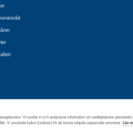
ier
ionärsråd
åner
ter
alleri
darupplevelse. Vi samlar in och analyserar information om webbplatsens prestanda
hållet. Vi använder kakor (cookies) för att kunna erbjuda anpassade annonser.
Läs m