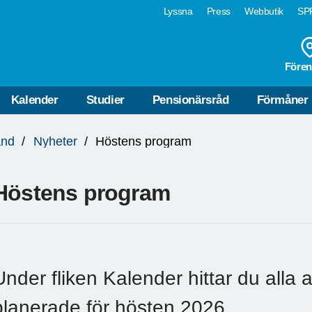
Lyssna
Press
Webbutik
SPF
Fören
Kalender
Studier
Pensionärsråd
Förmåner
and
Nyheter
Höstens program
Höstens program
Under fliken Kalender hittar du alla a
planerade för hösten 2026.