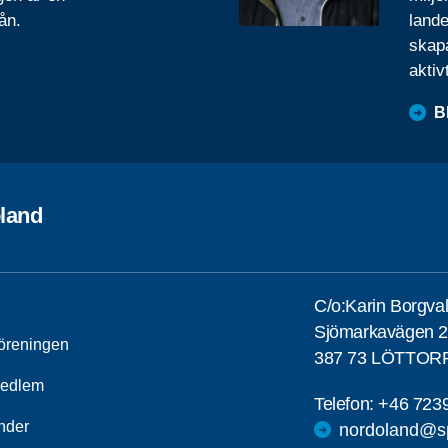
ån.
lande
skapa
aktiv
B
land
C/o:Karin Borgval
Sjömarkavägen 
öreningen
387 73 LÖTTOR
medlem
Telefon:
+46 723
nder
nordoland@sp