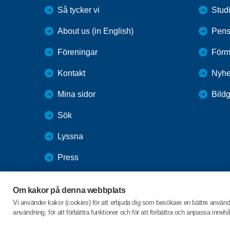
Så tycker vi
Stud
About us (in English)
Pens
Föreningar
Förm
Kontakt
Nyhe
Mina sidor
Bildg
Sök
Lyssna
Press
Webbutik
Om kakor på denna webbplats
SPF Seniorernas intranät
Vi använder kakor (cookies) för att erbjuda dig som besökare en bättre använ
användning, för att förbättra funktioner och för att förbättra och anpassa inne