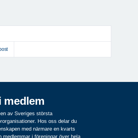
post
i medlem
 en av Sveriges största
rorganisationer. Hos oss delar du
nskapen med närmare en kvarts
n medlemmar i föreningar över hela