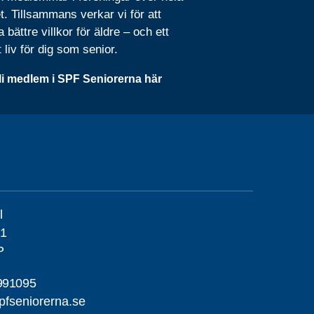
t. Tillsammans verkar vi för att
 bättre villkor för äldre – och ett
t liv för dig som senior.
li medlem i SPF Seniorerna här
l
21
P
991095
fseniorerna.se