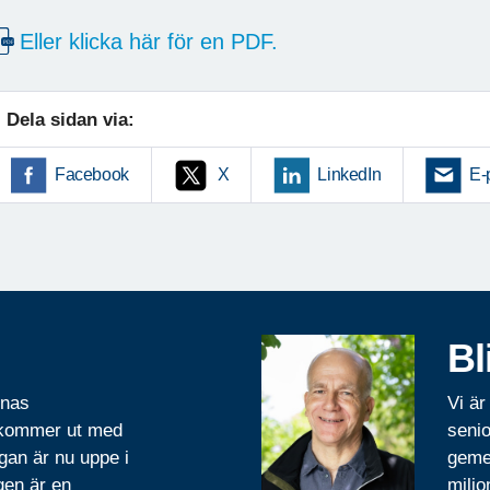
Eller klicka här för en PDF.
Dela sidan via:
Facebook
X
LinkedIn
E-
Bl
rnas
Vi är
 kommer ut med
senio
gan är nu uppe i
geme
gen är en
miljo