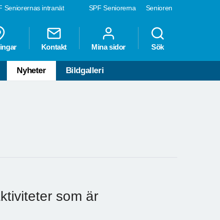
 Seniorernas intranät
SPF Seniorerna
Senioren
ingar
Kontakt
Mina sidor
Sök
Nyheter
Bildgalleri
ktiviteter som är