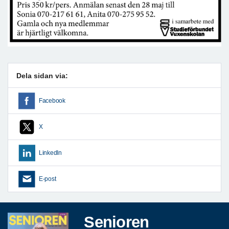
Dela sidan via:
Facebook
X
LinkedIn
E-post
Senioren