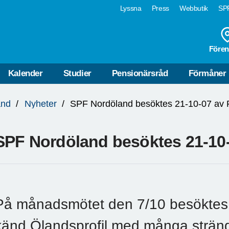
Lyssna
Press
Webbutik
SPF
Fören
Kalender
Studier
Pensionärsråd
Förmåner
and
Nyheter
SPF Nordöland besöktes 21-10
På månadsmötet den 7/10 besöktes 
känd Ölandsprofil med många sträng