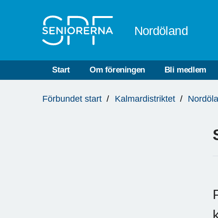
Till övergripande innehåll
Nordöland
Start
Om föreningen
Bli medlem
Du
Förbundet start
Kalmardistriktet
Nordöl
är
här: