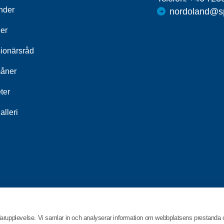
nder
nordoland@sp
ier
ionärsråd
åner
ter
alleri
darupplevelse. Vi samlar in och analyserar information om webbplatsens prestanda