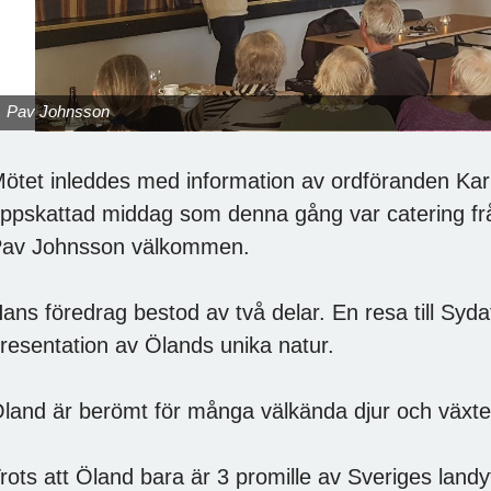
Pav Johnsson
ötet inleddes med information av ordföranden Kari
ppskattad middag som denna gång var catering fr
av Johnsson välkommen.
ans föredrag bestod av två delar. En resa till Syd
resentation av Ölands unika natur.
land är berömt för många välkända djur och växte
rots att Öland bara är 3 promille av Sveriges land