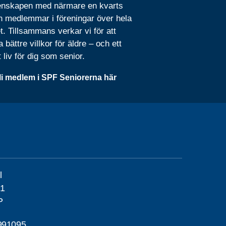
nskapen med närmare en kvarts
n medlemmar i föreningar över hela
t. Tillsammans verkar vi för att
 bättre villkor för äldre – och ett
t liv för dig som senior.
li medlem i SPF Seniorerna här
l
21
P
991095