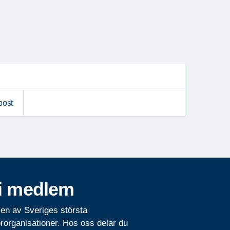
post
i medlem
 en av Sveriges största
rorganisationer. Hos oss delar du