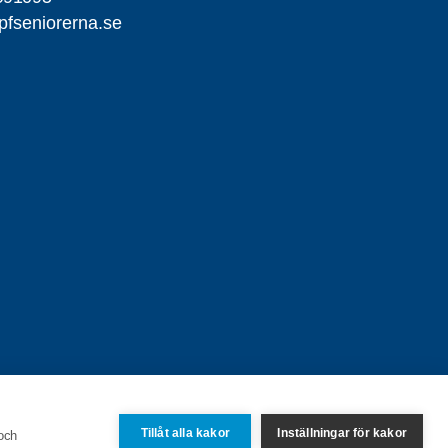
fseniorerna.se
Tillåt alla kakor
Inställningar för kakor
 och