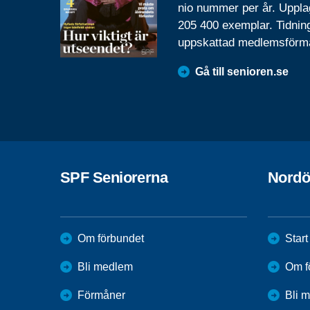
nio nummer per år. Uppla
205 400 exemplar. Tidnin
uppskattad medlemsförm
Gå till senioren.se
SPF Seniorerna
Nordö
Om förbundet
Start
Bli medlem
Om f
Förmåner
Bli 