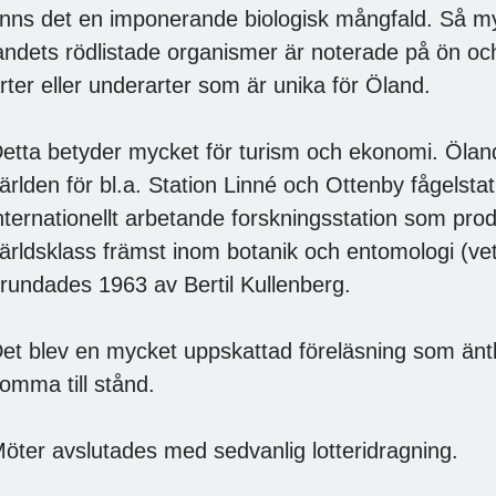
inns det en imponerande biologisk mångfald. Så m
andets rödlistade organismer är noterade på ön oc
rter eller underarter som är unika för Öland.
etta betyder mycket för turism och ekonomi. Ölan
ärlden för bl.a. Station Linné och Ottenby fågelstat
nternationellt arbetande forskningsstation som prod
ärldsklass främst inom botanik och entomologi (v
rundades 1963 av Bertil Kullenberg.
et blev en mycket uppskattad föreläsning som änt
omma till stånd.
öter avslutades med sedvanlig lotteridragning.