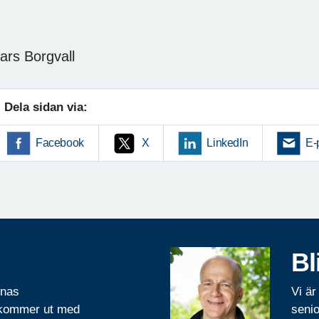
ars Borgvall
Dela sidan via:
Facebook
X
LinkedIn
E-
Bl
rnas
Vi är
 kommer ut med
senio