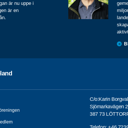
gan är nu uppe i
geme
gen är en
miljo
ån.
lande
skapa
aktiv
B
land
C/o:Karin Borgval
Sjömarkavägen 
öreningen
387 73 LÖTTOR
medlem
Telefon:
+46 723