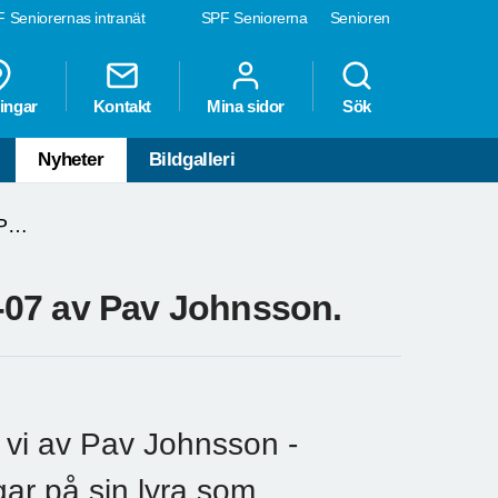
 Seniorernas intranät
SPF Seniorerna
Senioren
ingar
Kontakt
Mina sidor
Sök
Nyheter
Bildgalleri
SPF Nordöland besöktes 21-10-07 av Pav Johnsson.
-07 av Pav Johnsson.
vi av Pav Johnsson -
ar på sin lyra som