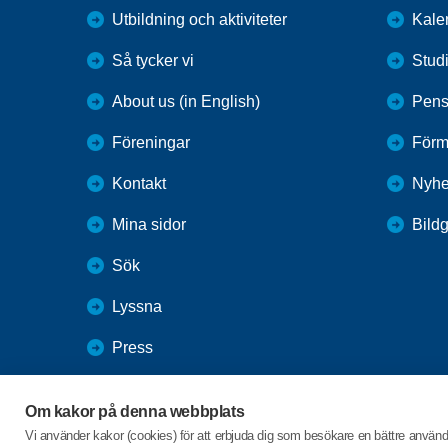
Utbildning och aktiviteter
Kale
Så tycker vi
Stud
About us (in English)
Pens
Föreningar
Förm
Kontakt
Nyhe
Mina sidor
Bildg
Sök
Lyssna
Press
Webbutik
Om kakor på denna webbplats
SPF Seniorernas intranät
Vi använder kakor (cookies) för att erbjuda dig som besökare en bättre använ