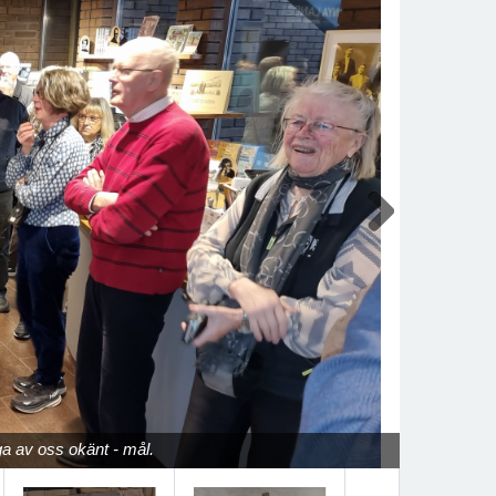
Next
a av oss okänt - mål.