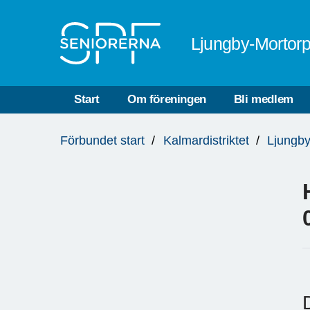
Till övergripande innehåll
Ljungby-Mortor
Start
Om föreningen
Bli medlem
Du
Förbundet start
Kalmardistriktet
Ljungby
är
här: