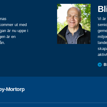
Bl
rnas
Vi är
 kommer ut med
senio
gan är nu uppe i
geme
gen är en
miljo
ån.
lande
skapa
aktiv
B
by-Mortorp