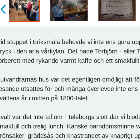
öregående
id stoppet i Eriksmåla behövde vi inte ens göra upp
ryck i den arla vårkylan. Det hade Torbjörn - eller
örberett med rykande varmt kaffe och ett smakfullt 
 utvandrarnas hus var det egentligen omöjligt att för
esande utsattes för och många överlevde inte ens 
vältens år i mitten på 1800-talet.
vält var det inte tal om i Teleborgs slott där vi bjöd
makfull och trelig lunch. Kanske barndomsminne 
rönsaker, gräddsås och knastrandet av knaprigt ugn