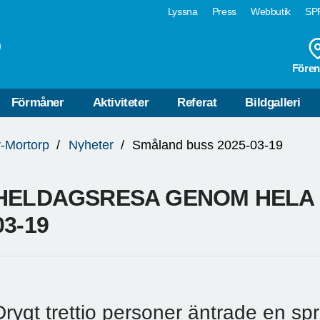
Lyssna
Press
Webbutik
SPF
p
Fören
Förmåner
Aktiviteter
Referat
Bildgalleri
-Mortorp
Nyheter
Småland buss 2025-03-19
HELDAGSRESA GENOM HELA 
03-19
Drygt trettio personer äntrade en spri