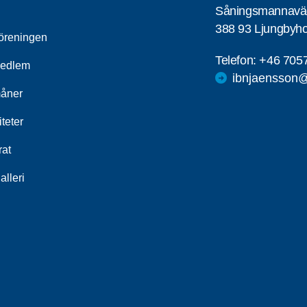
Såningsmannavä
388 93 Ljungbyh
öreningen
Telefon:
+46 705
medlem
ibnjaensson@
åner
iteter
rat
alleri