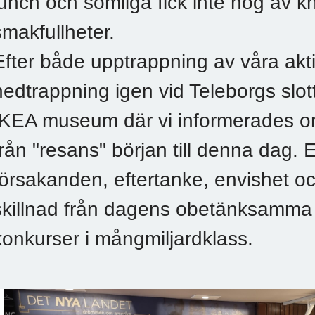
lunch och somliga fick inte nog av k
smakfullheter.
Efter både upptrappning av våra akti
nedtrappning igen vid Teleborgs slott
IKEA museum där vi informerades o
från "resans" början till denna dag.
försakanden, eftertanke, envishet oc
skillnad från dagens obetänksamma 
konkurser i mångmiljardklass.