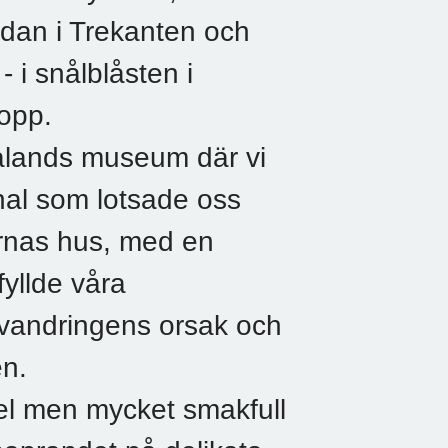
edan i Trekanten och
- i snålblåsten i
dopp.
ålands museum där vi
onal som lotsade oss
arnas hus, med en
yllde våra
vandringens orsak och
en.
kel men mycket smakfull