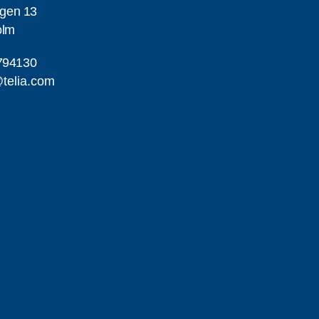
gen 13
olm
794130
telia.com