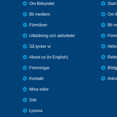
Om förbundet
Start
Bli medlem
Om f
Förmåner
Bli 
Utbildning och aktiviteter
Förm
Så tycker vi
Aktiv
About us (in English)
Refe
Föreningar
Bildg
Kontakt
Arkiv
Mina sidor
Sök
Lyssna