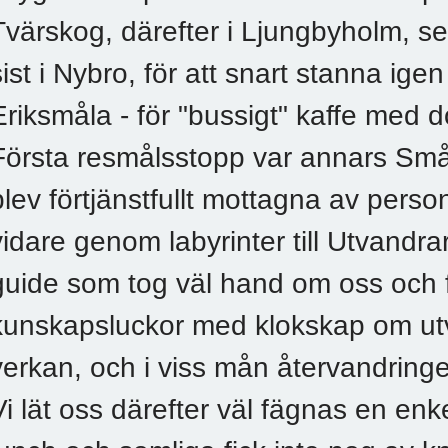
Tvärskog, därefter i Ljungbyholm, s
sist i Nybro, för att snart stanna igen 
Eriksmåla - för "bussigt" kaffe med 
Första resmålsstopp var annars Sm
blev förtjänstfullt mottagna av pers
vidare genom labyrinter till Utvandr
guide som tog väl hand om oss och f
kunskapsluckor med klokskap om ut
verkan, och i viss mån återvandring
Vi lät oss därefter väl fägnas en en