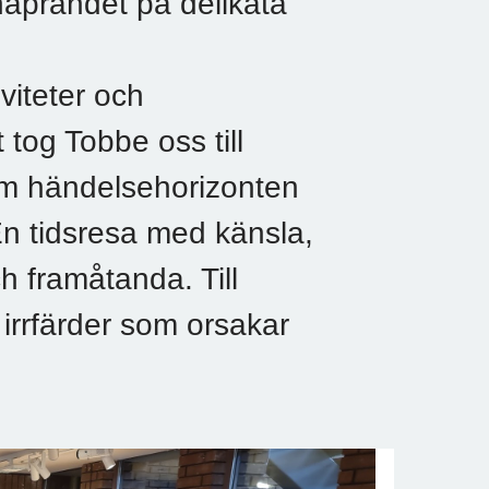
naprandet på delikata
viteter och
 tog Tobbe oss till
m händelsehorizonten
 En tidsresa med känsla,
h framåtanda. Till
irrfärder som orsakar