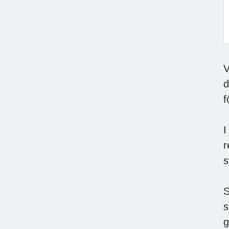
F
V
d
f
I
r
s
S
s
g