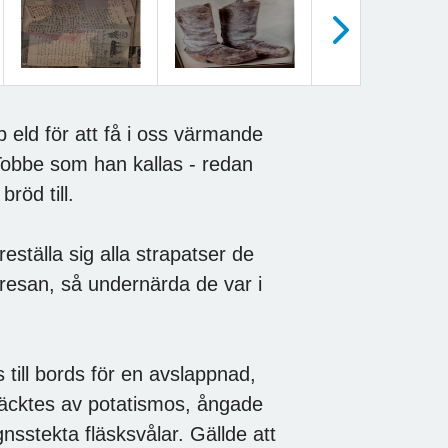
Nästa
 eld för att få i oss värmande
 Tobbe som han kallas - redan
bröd till.
eställa sig alla strapatser de
resan, så undernärda de var i
s till bords för en avslappnad,
väcktes av potatismos, ångade
sstekta fläsksvålar. Gällde att