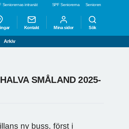
 Seniorernas intranät
SPF Seniorerna
Senioren
ingar
Kontakt
Mina sidor
Sök
Arkiv
HALVA SMÅLAND 2025-
llans ny buss, först i