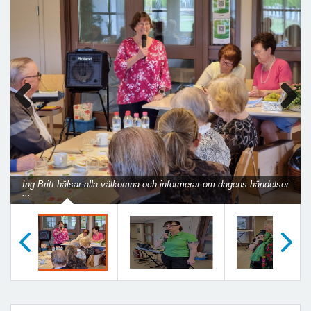
Previous
Next
Ing-Britt hälsar alla välkomna och informerar om dagens händelser
...
Föregående
Nästa