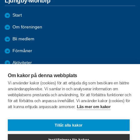
Ljungby-Mortorp
Start
Om föreningen
Bli medlem
Förmåner
Aktiviteter
Referat
Om kakor på denna webbplats
Vi använder kakor (cookies) för att erbjuda dig som besökare en bättre
Bildgalleri
användarupplevelse. Vi samlar in och analyserar information om
webbplatsens prestanda och användning, för att förbättra funktioner och
Arkiv
för att förbättra och anpassa innehållet. Vi använder kakor (cookies) för
att kunna erbjuda anpassade annonser.
Läs mer om kakor
Såningsmannavägen 13
388 93 Ljungbyholm
Tillåt alla kakor
Telefon:
+46 705794130
Inställningar för kakor