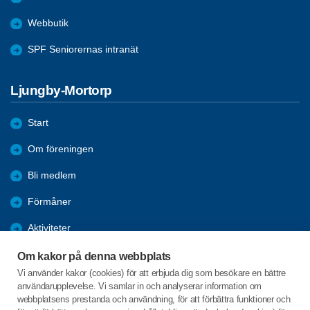
Webbutik
SPF Seniorernas intranät
Ljungby-Mortorp
Start
Om föreningen
Bli medlem
Förmåner
Aktiviteter
Referat
Om kakor på denna webbplats
Vi använder kakor (cookies) för att erbjuda dig som besökare en bättre
Bildgalleri
användarupplevelse. Vi samlar in och analyserar information om
webbplatsens prestanda och användning, för att förbättra funktioner och
Arkiv