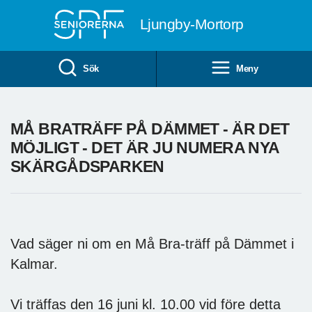
Till övergripande innehåll
Ljungby-Mortorp
Sök
Meny
MÅ BRATRÄFF PÅ DÄMMET - ÄR DET
MÖJLIGT - DET ÄR JU NUMERA NYA
SKÄRGÅDSPARKEN
Vad säger ni om en Må Bra-träff på Dämmet i
Kalmar.
Vi träffas den 16 juni kl. 10.00 vid före detta