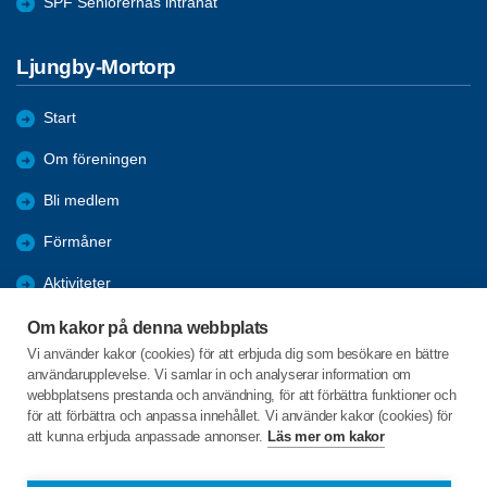
SPF Seniorernas intranät
Ljungby-Mortorp
Start
Om föreningen
Bli medlem
Förmåner
Aktiviteter
Referat
Om kakor på denna webbplats
Vi använder kakor (cookies) för att erbjuda dig som besökare en bättre
Bildgalleri
användarupplevelse. Vi samlar in och analyserar information om
webbplatsens prestanda och användning, för att förbättra funktioner och
Arkiv
för att förbättra och anpassa innehållet. Vi använder kakor (cookies) för
att kunna erbjuda anpassade annonser.
Läs mer om kakor
Såningsmannavägen 13