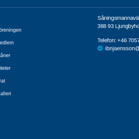
Såningsmannavä
388 93 Ljungbyh
öreningen
Telefon:
+46 705
medlem
ibnjaensson@
åner
iteter
rat
alleri