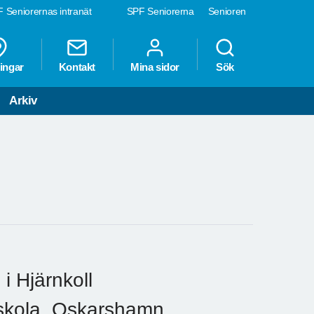
 Seniorernas intranät
SPF Seniorerna
Senioren
ingar
Kontakt
Mina sidor
Sök
Arkiv
i Hjärnkoll
skola, Oskarshamn