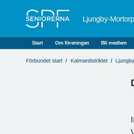
Till övergripande innehåll
Ljungby-Mortor
Start
Om föreningen
Bli medlem
Du
Förbundet start
Kalmardistriktet
Ljungby
är
här: