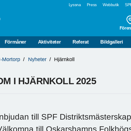
Lyssna
Press
Webbutik
SPF
p
Fören
Förmåner
Aktiviteter
Referat
Bildgalleri
-Mortorp
Nyheter
Hjärnkoll
DM I HJÄRNKOLL 2025
Inbjudan till SPF Distriktsmästerskap 
Välkomna till Oskarshamns Folkhög