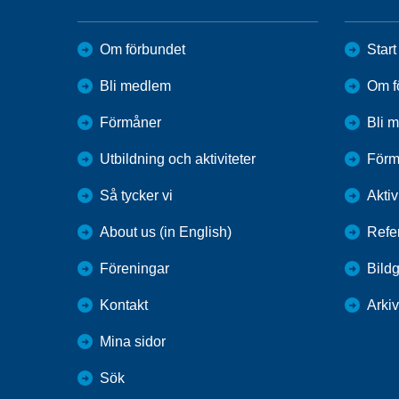
Om förbundet
Start
Bli medlem
Om f
Förmåner
Bli 
Utbildning och aktiviteter
Förm
Så tycker vi
Aktiv
About us (in English)
Refe
Föreningar
Bildg
Kontakt
Arkiv
Mina sidor
Sök