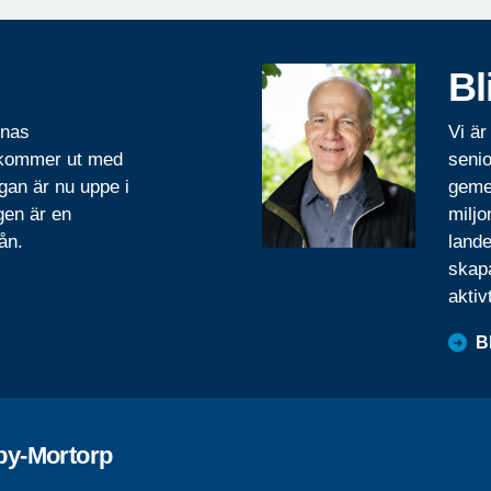
Bl
rnas
Vi är
 kommer ut med
senio
gan är nu uppe i
geme
gen är en
miljo
ån.
lande
skapa
aktiv
B
by-Mortorp