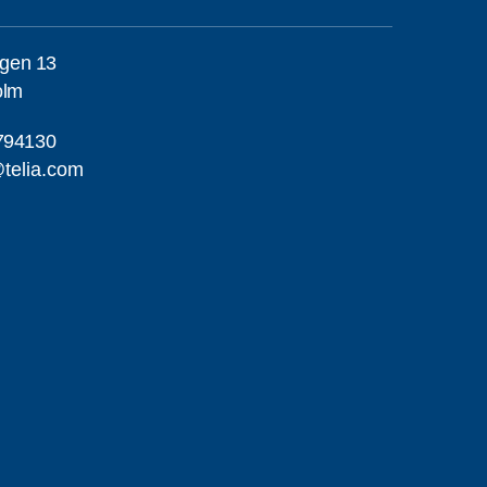
gen 13
olm
794130
telia.com