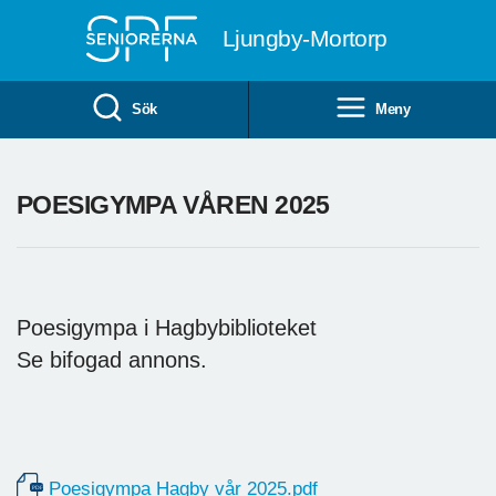
Till övergripande innehåll
Ljungby-Mortorp
Sök
Meny
POESIGYMPA VÅREN 2025
Poesigympa i Hagbybiblioteket
Se bifogad annons.
Poesigympa Hagby vår 2025.pdf