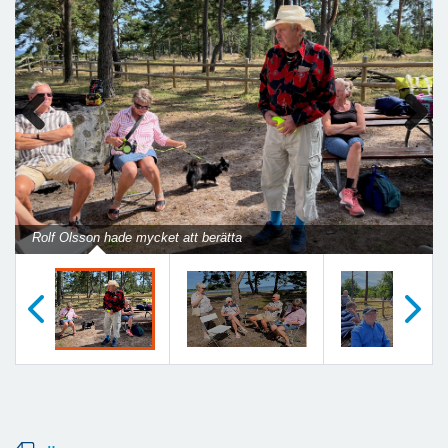
Previous
Next
Rolf Olsson hade mycket att berätta
Föregående
Nästa