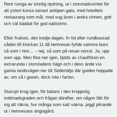
Rent rusiga av sinnlig njutning, ut i storstadsvimlet för
att ystert korsa senast anlöpen gata, med hotellets
restaurang som mål, med sug även i andra sinnen, gott
och väl bäddat för god nattsömn.
Efter frukost, den tredje dagen, fri tid eller rundbussad
sådan till klockan 11 då hemresan fyllde samma buss
så som i him… – nej, så som på resan norrut. Ja, upp
som upp. Men före ner igen, bjöds av chauffören en
extrarunda i storstadens hägn och i dess ände via
gamla landsvägen ner till Södertälje där guiden hoppade
av, om så i gasen, dock inte i farten.
Stavsjö krog igen, för balans i den kroppslig
mättnadsgraden och frågan därefter, om någon fått för
sig att räkna, hur många som satt vakna, piggt plirande
ut i hemresans änglagård.