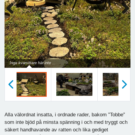
Previous
Next
Inga kvarsittare här inte ...
Föregående
Nästa
Alla välordnat insatta, i ordnade rader, bakom ”Tobbe”
som inte bjöd på minsta spänning i och med tryggt och
säkert handhavande av ratten och lika gediget