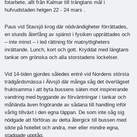
fotarbete, allt från Kalmar till trängtans mål i
hufvudstaden helgen 22 - 24 mars .
Paus vid Stavsjö krog där nödvändigheter förrättades,
en stunds återfång av spänst i fysiken upprättades och
– inte minst – i led rättning för matnyttigheters
inrättande. Lunch, kort och gott. Kryddat med längtans
tankar om grönska och alla storstadens lockelser.
Vid 14-tiden gjordes således entré vid Nordens största
trädgårdsmässa i Älvsjö där många såg det överlägset
fruktsamma i att byta bussens säten mot inspirerande
vandring med byggande av förväntningar i tankar och
måhända även frigörande av sådana till handling inför
vårlig tillväxt i den egna täppan. De som inte såg sig
nödgade att förföras av detta återgick till bussen med
sikte på hotellet och andra, mer eller mindre egna,
stadgade upptåg.