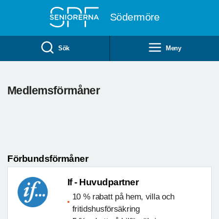
Till övergripande innehåll
Södermöre
Sök
Meny
Medlemsförmåner
Förbundsförmåner
If - Huvudpartner
10 % rabatt på hem, villa och
fritidshusförsäkring