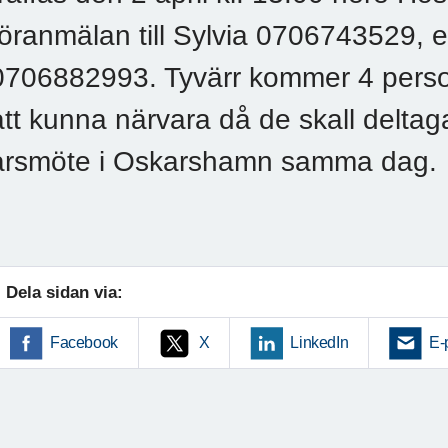
föranmälan till Sylvia 0706743529, e
0706882993. Tyvärr kommer 4 person
att kunna närvara då de skall deltaga
årsmöte i Oskarshamn samma dag.
Dela sidan via:
Facebook
X
LinkedIn
E-