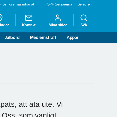
 Seniorernas intranät
SPF Seniorerna
Senioren
ingar
Kontakt
Mina sidor
Sök
Julbord
Medlemsträff
Appar
ats, att äta ute. Vi
s Oss, som vanligt