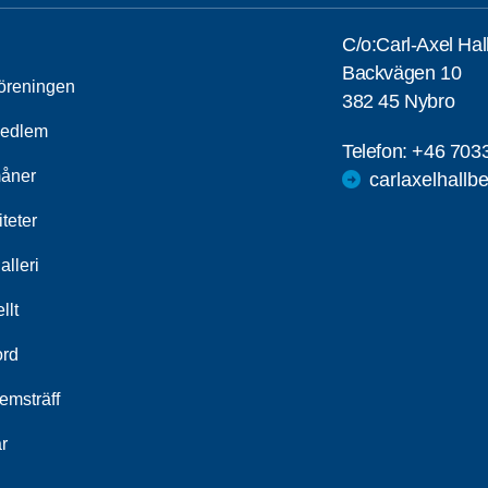
C/o:Carl-Axel Hal
Backvägen 10
öreningen
382 45 Nybro
medlem
Telefon:
+46 703
åner
carlaxelhall
iteter
alleri
llt
ord
emsträff
r