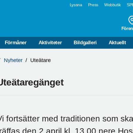
Lyssna
Press
Webbutik
SPF
Fören
Förmåner
Aktiviteter
Bildgalleri
Aktuellt
Nyheter
Uteätare
Uteätaregänget
Vi fortsätter med traditionen som skap
träffas den 2 april kl. 13.00 nere Ho