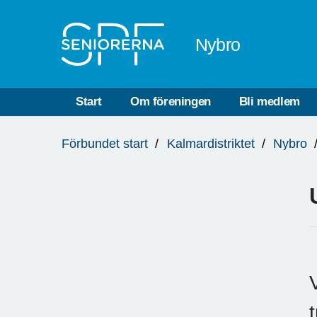
Till övergripande innehåll
Nybro
Start
Om föreningen
Bli medlem
Du
Förbundet start
Kalmardistriktet
Nybro
är
här: