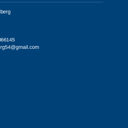
lberg
366145
berg54@gmail.com