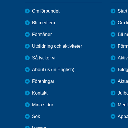
Om förbundet
Start
Bli medlem
Om f
Förmåner
Bli 
Utbildning och aktiviteter
Förm
Så tycker vi
Aktiv
About us (in English)
Bildg
Föreningar
Aktue
Kontakt
Julb
Mina sidor
Medl
Sök
Appa