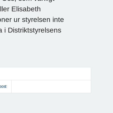
ller Elisabeth
er ur styrelsen inte
 i Distriktstyrelsens
post