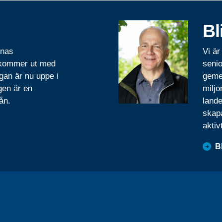
Bl
rnas
Vi är
 kommer ut med
senio
gan är nu uppe i
geme
gen är en
miljo
ån.
lande
skapa
aktiv
B