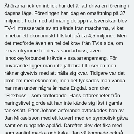
Åhörarna fick en inblick hur det är att driva en förening i
dagens läge. Föreningen har idag en omsättning på 37
miljoner. I och med att man gick upp i allsvenskan blev
TV-4 intresserade av att sända från matcherna, vilket
innebar ett ekonomiskt tillskott på ca 4,5 miljoner. Men
det medförde även en hel del krav från TV:s sida, om
exvis utrymme för deras sändarbuss, även
ishockeyförbundet krävde vissa arrangemang. För
nuvarande ligger man inte jättebra till i serien men
räknar givetvis med att hålla sig kvar. Tidigare var det
problem med ekonomin, men det lyckades man vända
när man under några år hade Engdal, som drev
"Flexbuss", som ordförande. Hans erfarenheter från
näringslivet gjorde att han inte kände sig låst i gamla
tänkesätt. Efter Johans anförande avtackades han av
Jan Mikaelsson med ett kuvert med en symbolisk gåva
samt en rungande applåd. Därefter blev det fika med
som vanligt macka och kaka. Jan välkomnade också