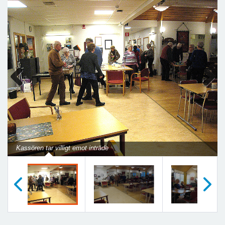
Previous
Next
Kassören tar villigt emot inträde
Föregående
Nästa