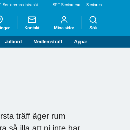
 Seniorernas intranät
SPF Seniorerna
Senioren
ingar
Kontakt
Mina sidor
Sök
Julbord
Medlemsträff
Appar
rsta träff äger rum
så illa att ni inte har