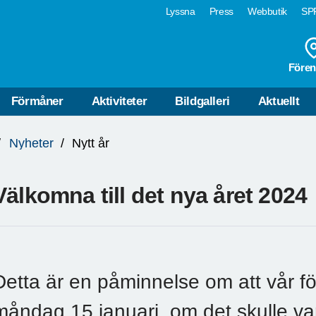
Lyssna
Press
Webbutik
SPF
Fören
Förmåner
Aktiviteter
Bildgalleri
Aktuellt
Nyheter
Nytt år
Välkomna till det nya året 2024
Detta är en påminnelse om att vår fö
måndag 15 januari, om det skulle vara 