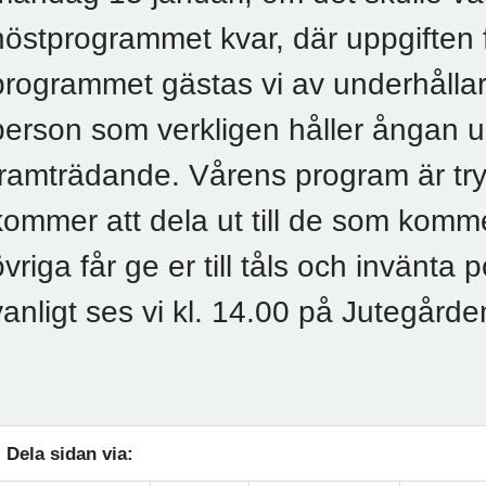
höstprogrammet kvar, där uppgiften f
programmet gästas vi av underhålla
person som verkligen håller ångan u
framträdande. Vårens program är tryc
kommer att dela ut till de som komme
övriga får ge er till tåls och invänt
vanligt ses vi kl. 14.00 på Jutegårde
Dela sidan via: