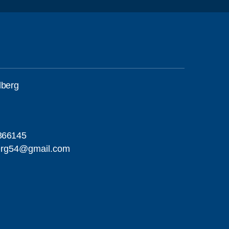
lberg
366145
berg54@gmail.com