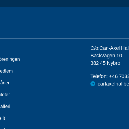
C/o:Carl-Axel Hal
Backvägen 10
öreningen
382 45 Nybro
medlem
Telefon:
+46 703
åner
carlaxelhall
iteter
alleri
llt