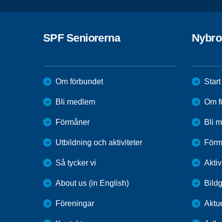
SPF Seniorerna
Nybro
Om förbundet
Start
Bli medlem
Om f
Förmåner
Bli 
Utbildning och aktiviteter
Förm
Så tycker vi
Aktiv
About us (in English)
Bildg
Föreningar
Aktue