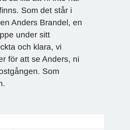
inns. Som det står i
ren Anders Brandel, en
ppe under sitt
kta och klara, vi
r för att se Anders, ni
a postgången. Som
n.