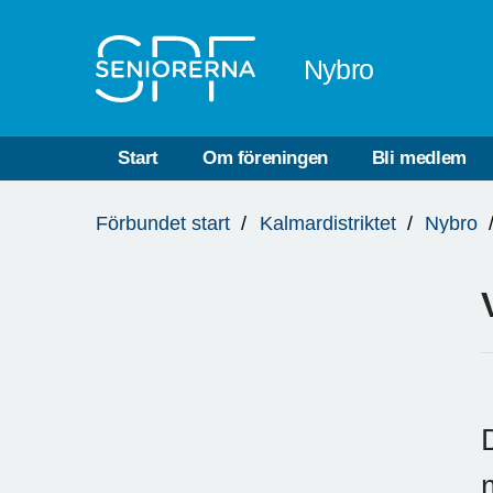
Till övergripande innehåll
Nybro
Start
Om föreningen
Bli medlem
Du
Förbundet start
Kalmardistriktet
Nybro
är
här: