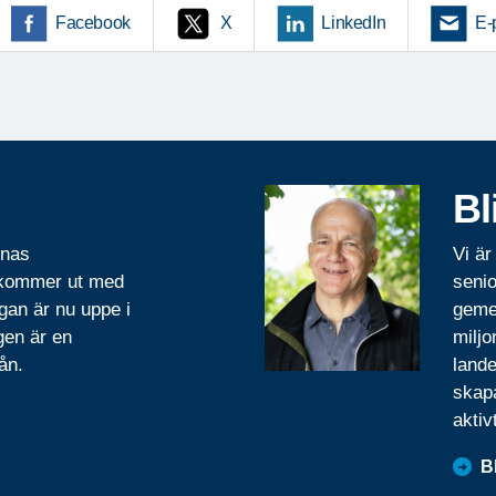
Facebook
X
LinkedIn
E-
Bl
rnas
Vi är
 kommer ut med
senio
gan är nu uppe i
geme
gen är en
miljo
ån.
lande
skapa
aktiv
B