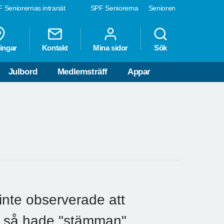
 Seniorernas intranät
SPF Seniorerna
Senioren
ingar
Kontakt
Mina sidor
Sök
Julbord
Medlemsträff
Appar
i inte observerade att
en så hade "stämman"