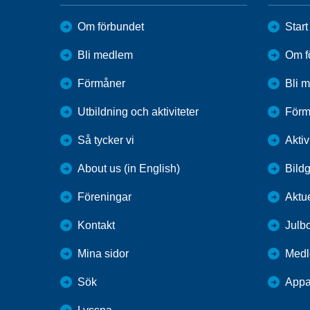
Om förbundet
Start
Bli medlem
Om f
Förmåner
Bli 
Utbildning och aktiviteter
Förm
Så tycker vi
Aktiv
About us (in English)
Bildg
Föreningar
Aktue
Kontakt
Julb
Mina sidor
Medl
Sök
Appa