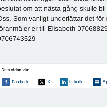
beslutat om att nästa gång skulle bl
Oss. Som vanligt underlättar det för
föranmäler er till Elisabeth 07068829
0706743529
Dela sidan via:
Facebook
X
LinkedIn
E-