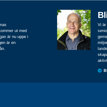
Bl
rnas
Vi är
 kommer ut med
senio
gan är nu uppe i
geme
gen är en
miljo
ån.
lande
skapa
aktiv
B