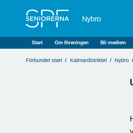
Till övergripande innehåll
Nybro
Start
Om föreningen
Bli medlem
Du
Förbundet start
Kalmardistriktet
Nybro
är
här: