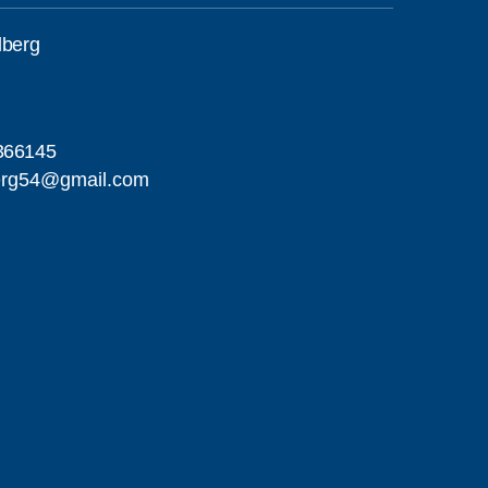
lberg
366145
berg54@gmail.com