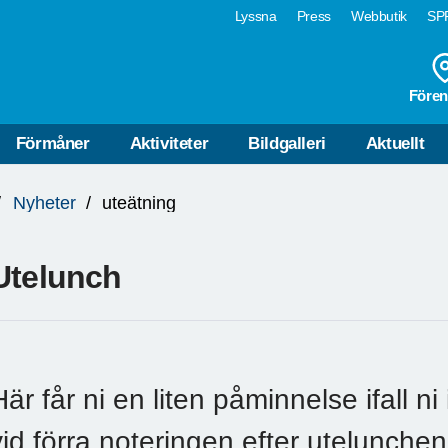
Lyssna
Press
Webbutik
SPF
Fören
Förmåner
Aktiviteter
Bildgalleri
Aktuellt
Nyheter
uteätning
Utelunch
Här får ni en liten påminnelse ifall n
vid förra noteringen efter utelunch