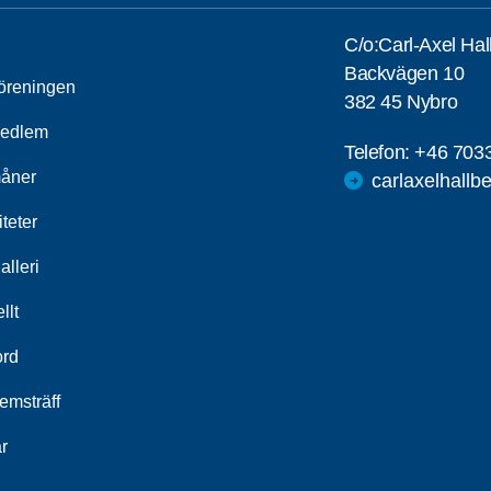
C/o:Carl-Axel Hal
Backvägen 10
öreningen
382 45 Nybro
medlem
Telefon:
+46 703
åner
carlaxelhall
iteter
alleri
llt
ord
emsträff
r