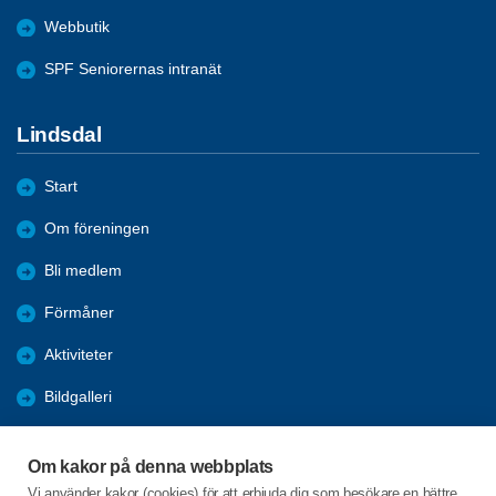
Webbutik
SPF Seniorernas intranät
Lindsdal
Start
Om föreningen
Bli medlem
Förmåner
Aktiviteter
Bildgalleri
Månadsmöten
Om kakor på denna webbplats
Media
Vi använder kakor (cookies) för att erbjuda dig som besökare en bättre