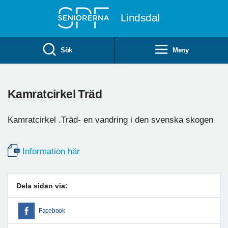
Till övergripande innehåll
Lindsdal
Sök
Meny
Kamratcirkel Träd
Kamratcirkel .Träd- en vandring i den svenska skogen
Information här
Dela sidan via:
Facebook