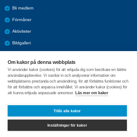
Bli medlem
Förmåner
Aktiviteter
Bildgalleri
Månadsmöten
Om kakor på denna webbplats
Media
Vi använder kakor (cookies) för att erbjuda dig som besökare en bättre
användarupplevelse. Vi samlar in och analyserar information om
Resor
webbplatsens prestanda och användning, för att förbättra funktioner och
för att förbättra och anpassa innehållet. Vi använder kakor (cookies) för
att kunna erbjuda anpassade annonser.
Läs mer om kakor
C/o:Mats Johansson
Bullerbyvägen 19
393 64 KALMAR
Tillåt alla kakor
Telefon:
+46 730604030
Inställningar för kakor
bullerbyn@telia.com