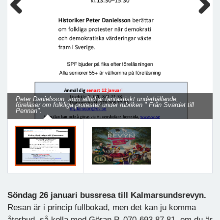
Previous
Next
Peter Danielsson, som alltid är fantastiskt underhållande,
föreläser om folkliga protester under rubriken " Från Svärdet till
Pennan".
Söndag 26 januari bussresa till Kalmarsundsrevyn.
Resan är i princip fullbokad, men det kan ju komma
återbud, så kolla med Göran P. 070-693 87 81, om du är