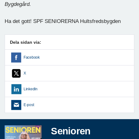
Bygdegård.
Ha det gott! SPF SENIORERNA Hultsfredsbygden
Dela sidan via:
Facebook
X
LinkedIn
E-post
Senioren