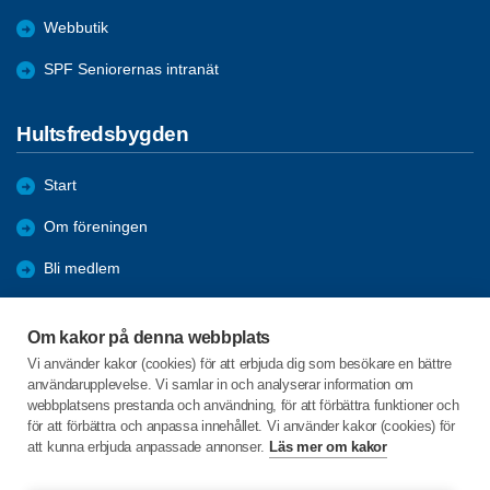
Webbutik
SPF Seniorernas intranät
Hultsfredsbygden
Start
Om föreningen
Bli medlem
Aktiviteter
Om kakor på denna webbplats
Förmåner
Vi använder kakor (cookies) för att erbjuda dig som besökare en bättre
användarupplevelse. Vi samlar in och analyserar information om
Återblick
webbplatsens prestanda och användning, för att förbättra funktioner och
för att förbättra och anpassa innehållet. Vi använder kakor (cookies) för
att kunna erbjuda anpassade annonser.
Läs mer om kakor
C/o:Håkan Hermansson
Fridhemsgatan 6