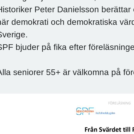
Historiker Peter Danielsson berättar 
när demokrati och demokratiska värd
Sverige.
SPF bjuder på fika efter föreläsning
Alla seniorer 55+ är välkomna på fö