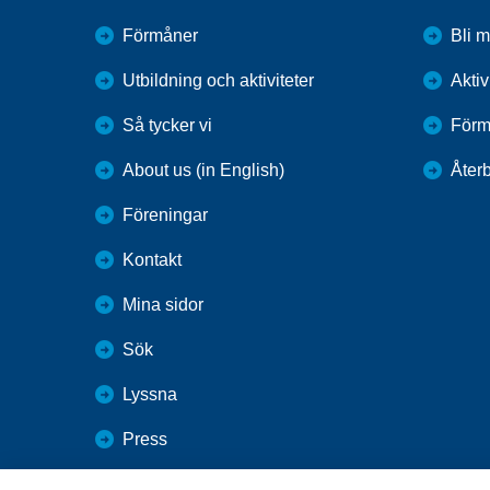
Förmåner
Bli 
Utbildning och aktiviteter
Aktiv
Så tycker vi
Förm
About us (in English)
Återb
Föreningar
Kontakt
Mina sidor
Sök
Lyssna
Press
Webbutik