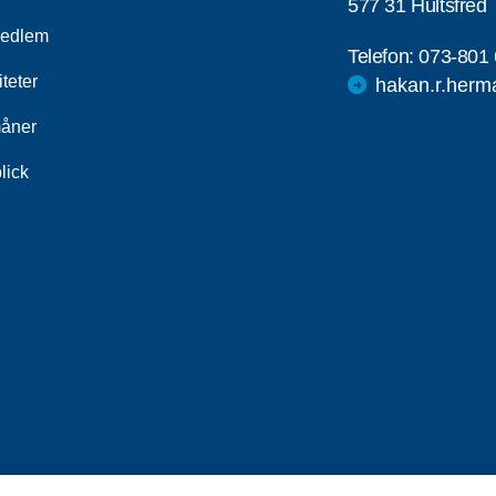
577 31 Hultsfred
medlem
Telefon:
073-801 
iteter
hakan.r.herm
åner
lick