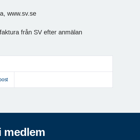
da, www.sv.se
t faktura från SV efter anmälan
post
i medlem