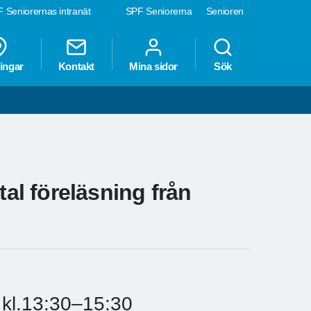
 Seniorernas intranät
SPF Seniorerna
Senioren
ingar
Kontakt
Mina sidor
Sök
tal föreläsning från
d kl.13:30–15:30