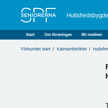
Till övergripande innehåll
Hultsfredsbygd
Start
Om föreningen
Bli medlem
Du
Förbundet start
Kalmardistriktet
Hultsfr
är
här: