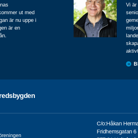
rnas
Vi är
 kommer ut med
senio
gan är nu uppe i
geme
gen är en
miljo
ån.
lande
skapa
aktiv
B
fredsbygden
C/o:Håkan Herm
Fridhemsgatan 6
öreningen