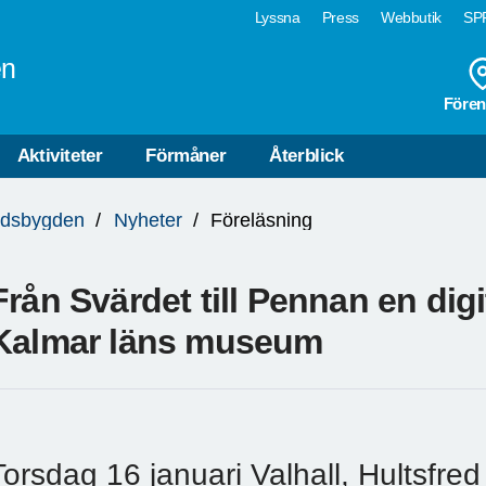
Lyssna
Press
Webbutik
SPF
en
Fören
Aktiviteter
Förmåner
Återblick
edsbygden
Nyheter
Föreläsning
Från Svärdet till Pennan en digi
Kalmar läns museum
Torsdag 16 januari Valhall, Hultsfre