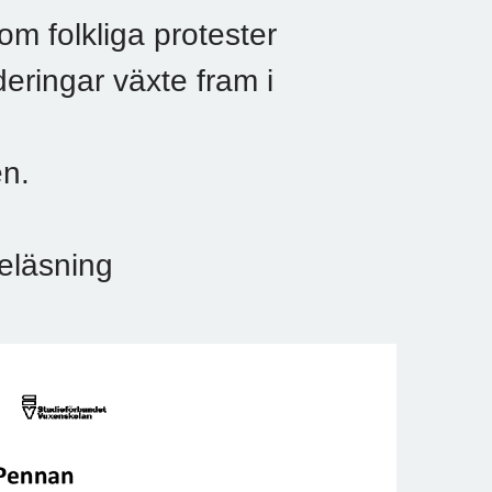
om folkliga protester
eringar växte fram i
en.
reläsning