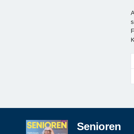
A
s
F
K
Senioren