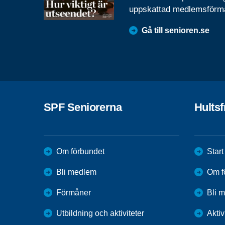
uppskattad medlemsförm
Gå till senioren.se
SPF Seniorerna
Hults
Om förbundet
Start
Bli medlem
Om f
Förmåner
Bli 
Utbildning och aktiviteter
Aktiv