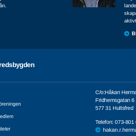
ån.
lande
skapa
aktiv
B
fredsbygden
C/o:Håkan Herm
Fridhemsgatan 6
öreningen
577 31 Hultsfred
medlem
Telefon:
073-801 
iteter
hakan.r.herm