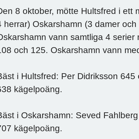
Den 8 oktober, mötte Hultsfred i ett
4 herrar) Oskarshamn (3 damer och 5
Oskarshamn vann samtliga 4 serier m
108 och 125. Oskarshamn vann med 
Bäst i Hultsfred: Per Didriksson 64
638 kägelpoäng.
Bäst i Oskarshamn: Seved Fahlberg 
707 kägelpoäng.