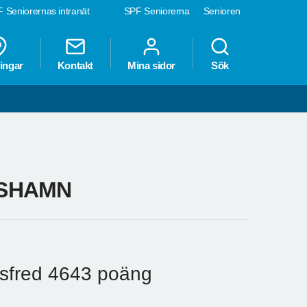
 Seniorernas intranät
SPF Seniorerna
Senioren
ingar
Kontakt
Mina sidor
Sök
RSHAMN
sfred 4643 poäng