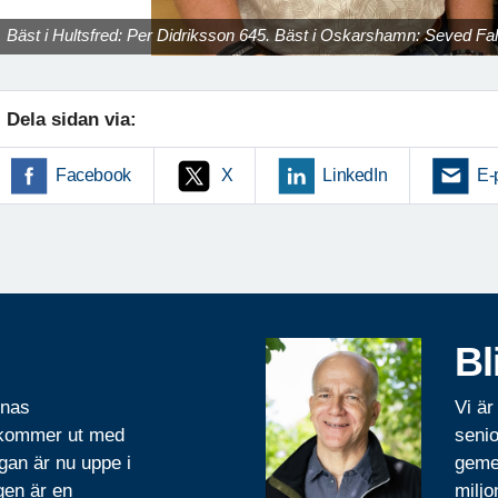
Bäst i Hultsfred: Per Didriksson 645. Bäst i Oskarshamn: Seved Fa
Dela sidan via:
Facebook
X
LinkedIn
E-
Bl
rnas
Vi är
 kommer ut med
senio
gan är nu uppe i
geme
gen är en
miljo