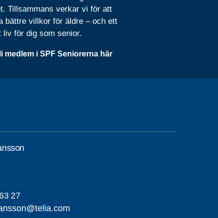
t. Tillsammans verkar vi för att
 bättre villkor för äldre – och ett
t liv för dig som senior.
li medlem i SPF Seniorerna här
ansson
63 27
ansson@telia.com