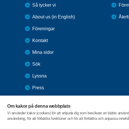
Så tycker vi
Förm
About us (in English)
Återb
Föreningar
Kontakt
Mina sidor
Sök
Lyssna
Press
Webbutik
Om kakor på denna webbplats
SPF Seniorernas intranät
Vi använder kakor (cookies) för att erbjuda dig som besökare en bättre använ
användning, för att förbättra funktioner och för att förbättra och anpassa inne