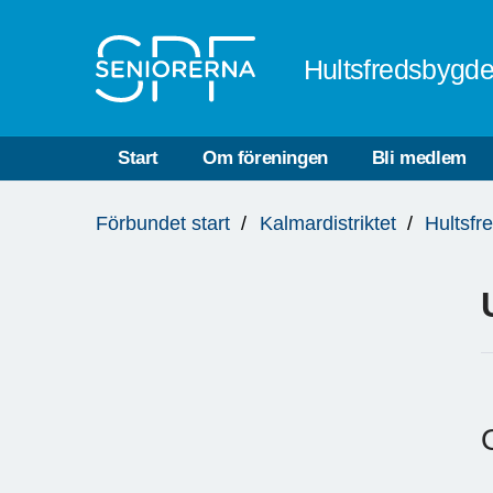
Till övergripande innehåll
Hultsfredsbygd
Start
Om föreningen
Bli medlem
Du
Förbundet start
Kalmardistriktet
Hultsfr
är
här: