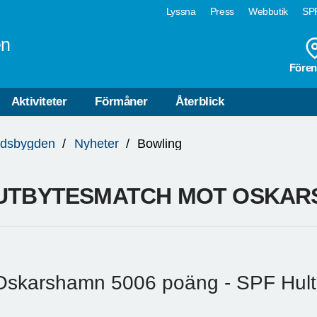
Lyssna
Press
Webbutik
SPF
en
Fören
Aktiviteter
Förmåner
Återblick
edsbygden
Nyheter
Bowling
UTBYTESMATCH MOT OSKA
Oskarshamn 5006 poäng - SPF Hult