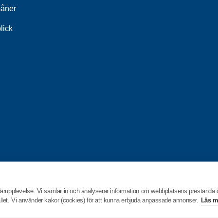
åner
lick
darupplevelse. Vi samlar in och analyserar information om webbplatsens prestanda
hållet. Vi använder kakor (cookies) för att kunna erbjuda anpassade annonser.
Läs m