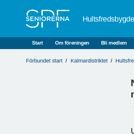
Till övergripande innehåll
Hultsfredsbygd
Start
Om föreningen
Bli medlem
Du
Förbundet start
Kalmardistriktet
Hultsfr
är
här: