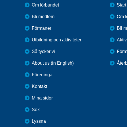
Om förbundet
Start
Bli medlem
Om f
Förmåner
Bli 
Utbildning och aktiviteter
Aktiv
Så tycker vi
Förm
About us (in English)
Återb
Föreningar
Kontakt
Mina sidor
Sök
Lyssna