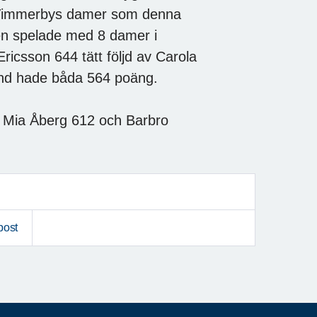
av Vimmerbys damer som denna
en spelade med 8 damer i
Ericsson 644 tätt följd av Carola
lund hade båda 564 poäng.
, Mia Åberg 612 och Barbro
post