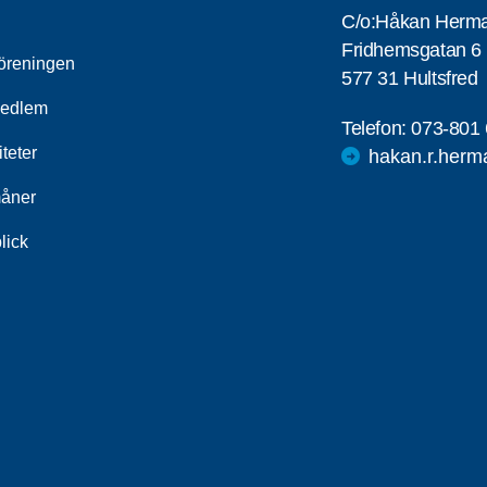
C/o:Håkan Herm
Fridhemsgatan 6
öreningen
577 31 Hultsfred
medlem
Telefon:
073-801 
iteter
hakan.r.herm
åner
lick