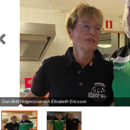
Previous
Gun-Britt Holgersson och Elisabeth Ericsson