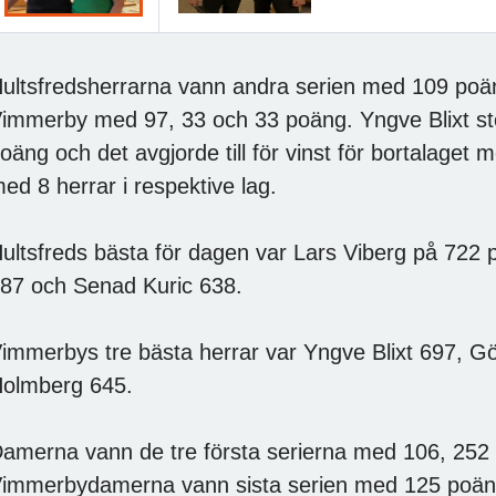
ultsfredsherrarna vann andra serien med 109 poän
immerby med 97, 33 och 33 poäng. Yngve Blixt sto
oäng och det avgjorde till för vinst för bortalage
ed 8 herrar i respektive lag.
ultsfreds bästa för dagen var Lars Viberg på 722 
87 och Senad Kuric 638.
immerbys tre bästa herrar var Yngve Blixt 697, G
olmberg 645.
amerna vann de tre första serierna med 106, 252
immerbydamerna vann sista serien med 125 poäng