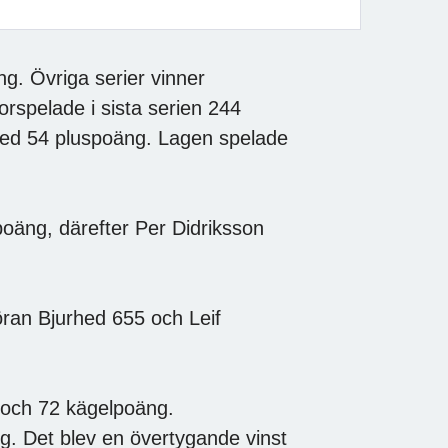
g. Övriga serier vinner
rspelade i sista serien 244
t med 54 pluspoäng. Lagen spelade
poäng, därefter Per Didriksson
öran Bjurhed 655 och Leif
 och 72 kägelpoäng.
. Det blev en övertygande vinst