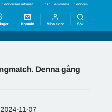
 Seniorernas intranät
SPF Seniorerna
Senioren
ingar
Kontakt
Mina sidor
Sök
lingmatch. Denna gång
024-11-07