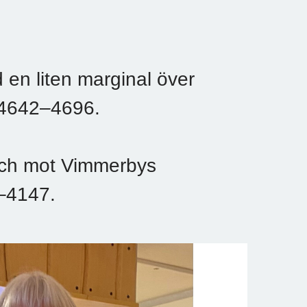
 en liten marginal över
 4642–4696.
tch mot Vimmerbys
2–4147.