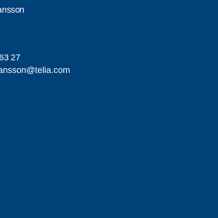
ansson
63 27
ansson@telia.com