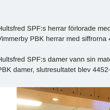
Hultsfred SPF:s herrar förlorade med
Vimmerby PBK herrar med siffrorna
Hultsfred SPF:s damer vann sin ma
PBK damer, slutresultatet blev 445