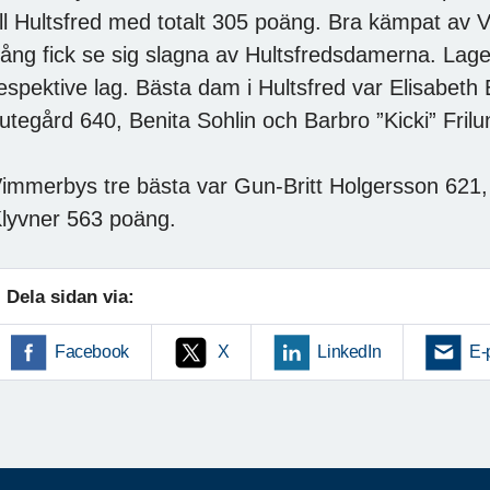
ill Hultsfred med totalt 305 poäng. Bra kämpat 
ång fick se sig slagna av Hultsfredsdamerna. Lag
espektive lag. Bästa dam i Hultsfred var Elisabeth 
utegård 640, Benita Sohlin och Barbro ”Kicki” Fri
immerbys tre bästa var Gun-Britt Holgersson 621
lyvner 563 poäng.
Dela sidan via:
Facebook
X
LinkedIn
E-