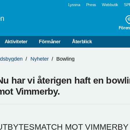
Lyssna
Press
Webbutik
SPF
en
Fören
Aktiviteter
Förmåner
Återblick
edsbygden
Nyheter
Bowling
Nu har vi återigen haft en bow
mot Vimmerby.
UTBYTESMATCH MOT VIMMERBY 2