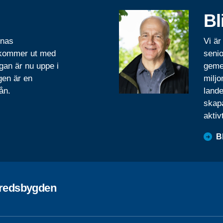
Bl
rnas
Vi är
 kommer ut med
senio
gan är nu uppe i
geme
gen är en
miljo
ån.
lande
skapa
aktiv
B
fredsbygden