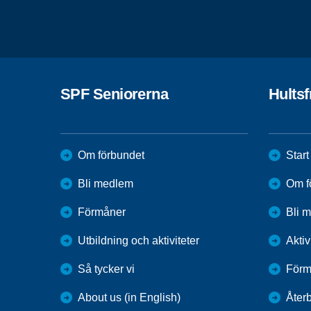
SPF Seniorerna
Hults
Om förbundet
Start
Bli medlem
Om f
Förmåner
Bli 
Utbildning och aktiviteter
Aktiv
Så tycker vi
Förm
About us (in English)
Återb