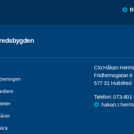
B
fredsbygden
C/o:Håkan Herm
Fridhemsgatan 6
öreningen
577 31 Hultsfred
medlem
Telefon:
073-801 
iteter
hakan.r.herm
åner
lick