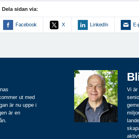
Dela sidan via:
Facebook
X
LinkedIn
E-
Bl
rnas
Vi är
 kommer ut med
senio
gan är nu uppe i
geme
gen är en
miljo
ån.
lande
skapa
aktiv