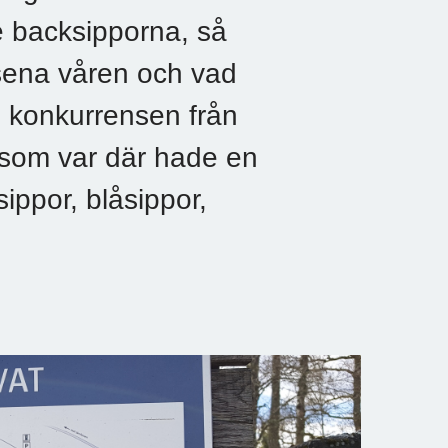
e backsipporna, så
sena våren och vad
g konkurrensen från
som var där hade en
ippor, blåsippor,