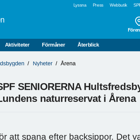
Lyssna
Press
Webbutik
SPF
en
Fören
Aktiviteter
Förmåner
Återblick
edsbygden
Nyheter
Årena
SPF SENIORERNA Hultsfredsbygde
Lundens naturreservat i Årena
för att spana efter backsippor. Det 