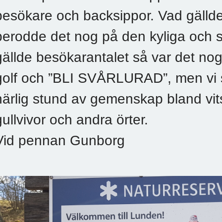
besökare och backsippor. Vad gälld
berodde det nog på den kyliga och 
gällde besökarantalet så var det no
golf och ”BLI SVÅRLURAD”, men vi 
härlig stund av gemenskap bland vits
gullvivor och andra örter.
Vid pennan Gunborg