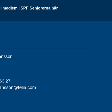
li medlem i SPF Seniorerna här
ansson
63 27
ansson@telia.com