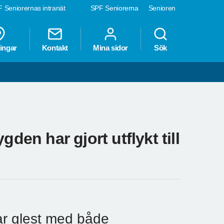
 Seniorernas intranät
SPF Seniorerna
Senioren
ingar
Kontakt
Mina sidor
Sök
n har gjort utflykt till
var glest med både