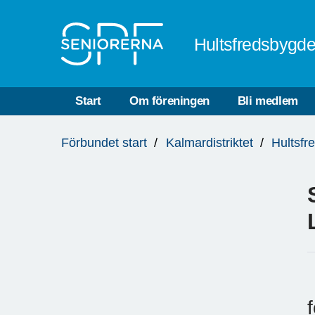
Till övergripande innehåll
Hultsfredsbygd
Start
Om föreningen
Bli medlem
Du
Förbundet start
Kalmardistriktet
Hultsfr
är
här: