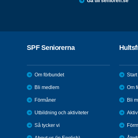
Gå till senioren.se
SPF Seniorerna
Hults
Om förbundet
Start
Bli medlem
Om f
Förmåner
Bli 
Utbildning och aktiviteter
Aktiv
Så tycker vi
Förm
About us (in English)
Återb