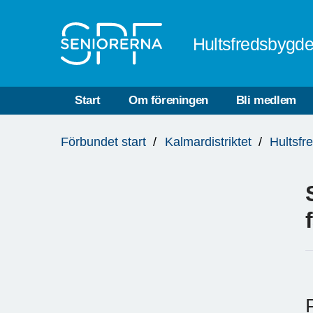
Till övergripande innehåll
Hultsfredsbygd
Start
Om föreningen
Bli medlem
Du
Förbundet start
Kalmardistriktet
Hultsfr
är
här: