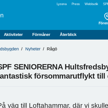
Lyssna
Press
Webbutik
SPF
en
Fören
Aktiviteter
Förmåner
Återblick
edsbygden
Nyheter
Rågö
SPF SENIORERNA Hultsfredsbyg
fantastisk försommarutflykt till
På väg till Loftahammar, där vi skull