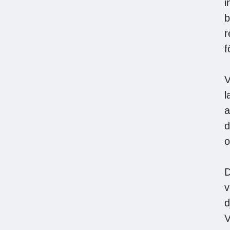
i
b
r
f
V
l
a
d
o
D
v
d
V