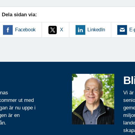
Dela sidan via:
Facebook
X
LinkedIn
E-
Bl
rnas
Vi är
 kommer ut med
senio
gan är nu uppe i
geme
gen är en
miljo
ån.
lande
skapa