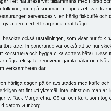
ngår i ett naturreservat tillsammans med Horsö och
efolkning, men på sommaren öppnas ett vandrarh
estaurangen serverades vi en härlig fiskbuffé oc
örgylla den med ett närproducerat Rågööl.
i besökte också utställningen, som visar hur folk ha
antbrukare. Imponerande var också att se hur skickl
tt konstruera och bygga olika sorters båtar. Dess
är några eldsjälar renoverar gamla båtar och två a
m verksamheten där.
en härliga dagen på ön avslutades med kaffe och
erkligen ett fint utflyktsmål, inte minst om man är
jurliv. Tack Margaretha, Göran och Kurt, som tog os
id datorn Gunborg