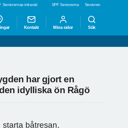
 Seniorernas intranät
SPF Seniorerna
Senioren
ingar
Kontakt
Mina sidor
Sök
den har gjort en
 den idylliska ön Rågö
e starta båtresan,