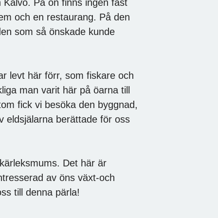
 Kalvö. På ön finns ingen fast
em och en restaurang. På den
h den som så önskade kunde
r levt här förr, som fiskare och
iga man varit här på öarna till
utom fick vi besöka den byggnad,
v eldsjälarna berättade för oss
 kärleksmums. Det här är
 intresserad av öns växt-och
s till denna pärla!