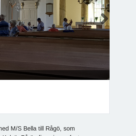
Next
ed M/S Bella till Rågö, som