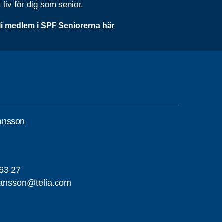
t liv för dig som senior.
li medlem i SPF Seniorerna här
ansson
63 27
ansson@telia.com