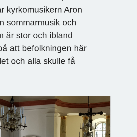
där kyrkomusikern Aron
fin sommarmusik och
m är stor och ibland
på att befolkningen här
t och alla skulle få