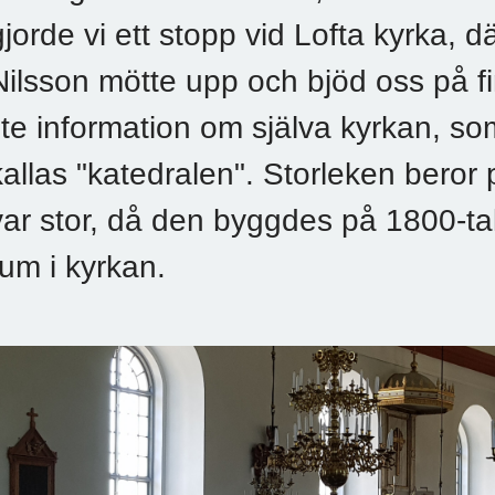
gjorde vi ett stopp vid Lofta kyrka, 
Nilsson mötte upp och bjöd oss på 
lite information om själva kyrkan, so
kallas "katedralen". Storleken beror 
var stor, då den byggdes på 1800-tale
rum i kyrkan.