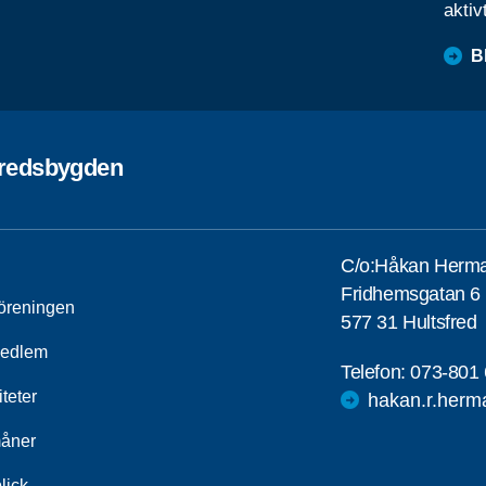
aktiv
B
fredsbygden
C/o:Håkan Herm
Fridhemsgatan 6
öreningen
577 31 Hultsfred
medlem
Telefon:
073-801 
iteter
hakan.r.herm
åner
lick