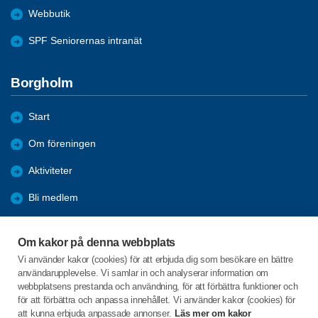
Webbutik
SPF Seniorernas intranät
Borgholm
Start
Om föreningen
Aktiviteter
Bli medlem
Förmåner
Om kakor på denna webbplats
Tävlingar
Vi använder kakor (cookies) för att erbjuda dig som besökare en bättre
användarupplevelse. Vi samlar in och analyserar information om
Bildgalleri
webbplatsens prestanda och användning, för att förbättra funktioner och
för att förbättra och anpassa innehållet. Vi använder kakor (cookies) för
att kunna erbjuda anpassade annonser.
Läs mer om kakor