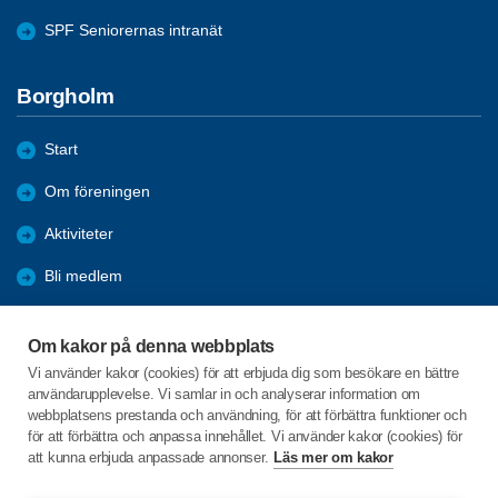
SPF Seniorernas intranät
Borgholm
Start
Om föreningen
Aktiviteter
Bli medlem
Förmåner
Om kakor på denna webbplats
Tävlingar
Vi använder kakor (cookies) för att erbjuda dig som besökare en bättre
användarupplevelse. Vi samlar in och analyserar information om
Bildgalleri
webbplatsens prestanda och användning, för att förbättra funktioner och
för att förbättra och anpassa innehållet. Vi använder kakor (cookies) för
att kunna erbjuda anpassade annonser.
Läs mer om kakor
C/o:Per-Einar Tuvesson
Östra Kyrkogatan 15 lgh 1101