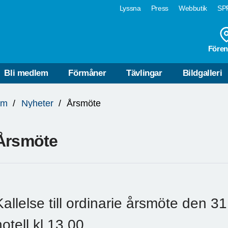
Lyssna
Press
Webbutik
SPF
Fören
Bli medlem
Förmåner
Tävlingar
Bildgalleri
lm
Nyheter
Årsmöte
Årsmöte
Kallelse till ordinarie årsmöte den 3
hotell kl 13.00.