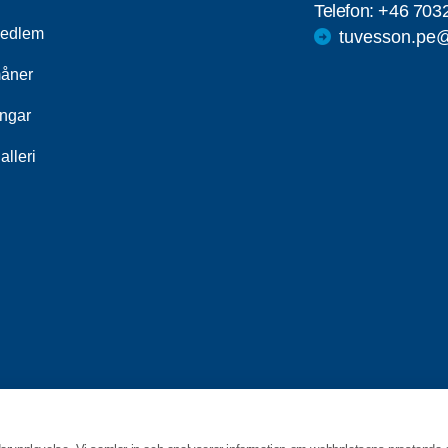
Telefon:
+46 703
medlem
tuvesson.pe
åner
ingar
alleri