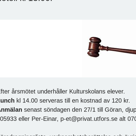
fter årsmötet underhåller Kulturskolans elever.
Lunch
kl 14.00 serveras till en kostnad av 120 kr.
Anmälan
senast söndagen den 27/1 till Göran, dju
05933 eller Per-Einar, p-et@privat.utfors.se alt 0