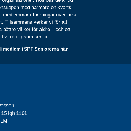
rorganisationer. Hos oss delar du
nskapen med närmare en kvarts
n medlemmar i föreningar över hela
t. Tillsammans verkar vi för att
 bättre villkor för äldre – och ett
t liv för dig som senior.
li medlem i SPF Seniorerna här
vesson
 15 lgh 1101
OLM