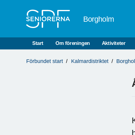
Till övergripande innehåll
Borgholm
Start
Om föreningen
Aktiviteter
Du
Förbundet start
Kalmardistriktet
Borgho
är
här: