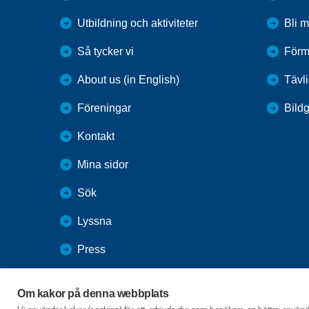
Utbildning och aktiviteter
Bli 
Så tycker vi
Förm
About us (in English)
Tävl
Föreningar
Bildg
Kontakt
Mina sidor
Sök
Lyssna
Press
Webbutik
Om kakor på denna webbplats
SPF Seniorernas intranät