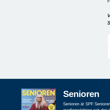
F
V
S
Senioren
Senioren är SPF Seniore