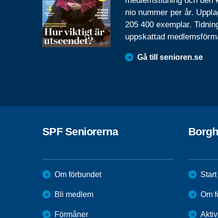
medlemstidning och den
nio nummer per år. Uppla
205 400 exemplar. Tidnin
uppskattad medlemsförm
Gå till senioren.se
SPF Seniorerna
Borg
Om förbundet
Start
Bli medlem
Om f
Förmåner
Aktiv