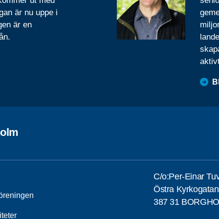
 kommer ut med
senio
gan är nu uppe i
geme
gen är en
miljo
ån.
lande
skapa
aktiv
B
holm
C/o:Per-Einar Tu
Östra Kyrkogatan
öreningen
387 31 BORGH
iteter