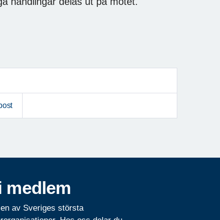
ga handlingar delas ut på mötet.
post
i medlem
 en av Sveriges största