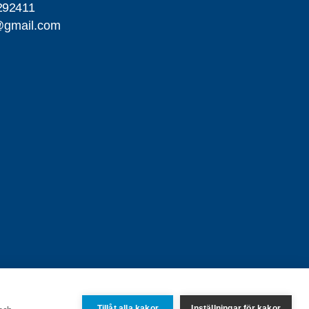
292411
@gmail.com
Tillåt alla kakor
Inställningar för kakor