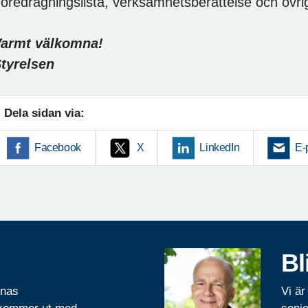
öredragningslista, verksamhetsberättelse och övri
armt välkomna!
tyrelsen
Dela sidan via:
Facebook
X
LinkedIn
E-
Bl
rnas
Vi är