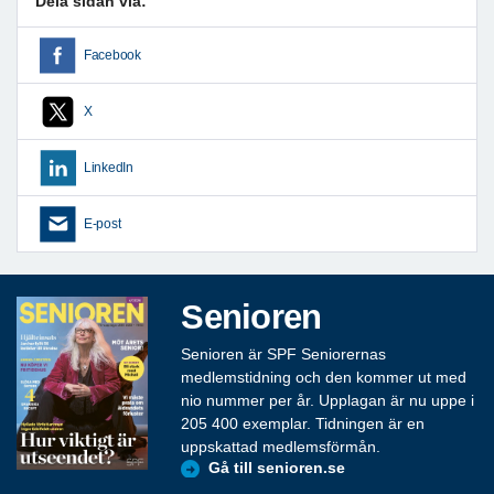
Dela sidan via:
Facebook
X
LinkedIn
E-post
Senioren
Senioren är SPF Seniorernas
medlemstidning och den kommer ut med
nio nummer per år. Upplagan är nu uppe i
205 400 exemplar. Tidningen är en
uppskattad medlemsförmån.
Gå till senioren.se